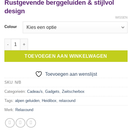
Rustgevende berggeluiden & stijlvol
tot
design
€ 94,99
WISSEN
Colour
Heidi Box Alpine Meadow aantal
TOEVOEGEN AAN WINKELWAGEN
Toevoegen aan wenslijst
SKU:
N/B
Categorieën:
Cadeau's
,
Gadgets
,
Zwitscherbox
Tags:
alpen geluiden
,
Heidibox
,
relaxound
Merk:
Relaxound