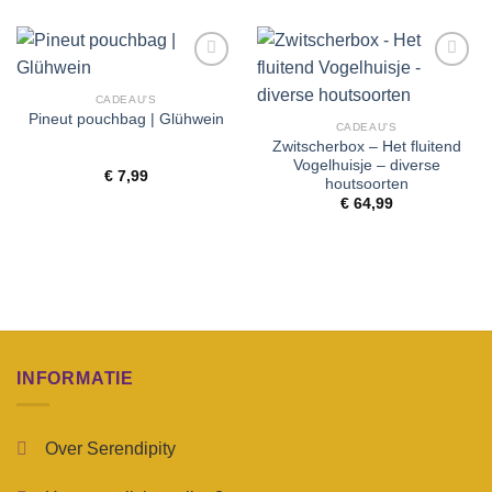
Toevoegen
Toevoegen
aan
aan
CADEAU'S
wenslijst
wenslijst
Pineut pouchbag | Glühwein
CADEAU'S
Zwitscherbox – Het fluitend
Vogelhuisje – diverse
€
7,99
houtsoorten
€
64,99
INFORMATIE
Over Serendipity