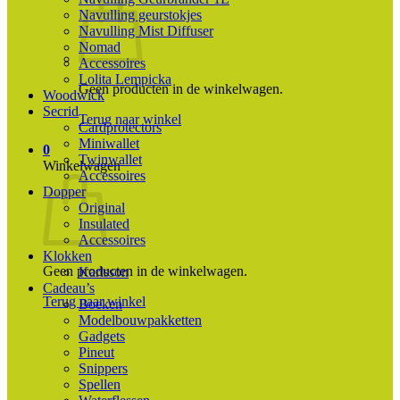
Navulling geurstokjes
Navulling Mist Diffuser
Nomad
Accessoires
Lolita Lempicka
Geen producten in de winkelwagen.
Woodwick
Secrid
Terug naar winkel
Cardprotectors
Miniwallet
0
Twinwallet
Winkelwagen
Accessoires
Dopper
Original
Insulated
Accessoires
Klokken
Geen producten in de winkelwagen.
Karlsson
Cadeau’s
Terug naar winkel
Boeken
Modelbouwpakketten
Gadgets
Pineut
Snippers
Spellen