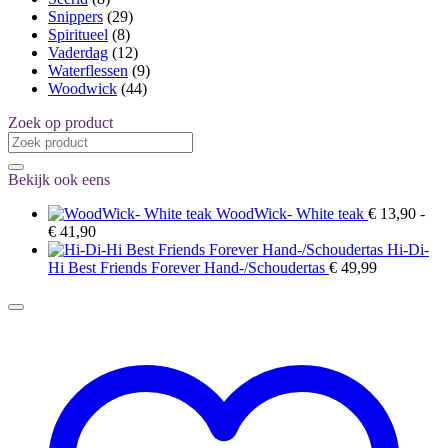
Snippers
(29)
Spiritueel
(8)
Vaderdag
(12)
Waterflessen
(9)
Woodwick
(44)
Zoek op product
Zoeken
naar:
Bekijk ook eens
WoodWick- White teak
€
13,90
-
Prijsklasse:
€
41,90
€ 13,90
Hi-Di-
tot
Hi Best Friends Forever Hand-/Schoudertas
€
49,99
€ 41,90