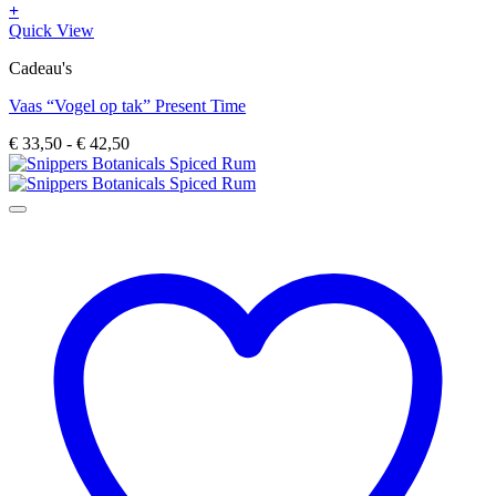
+
Dit
Quick View
product
Cadeau's
heeft
meerdere
Vaas “Vogel op tak” Present Time
variaties.
Deze
Prijsklasse:
€
33,50
-
€
42,50
optie
€ 33,50
kan
tot
gekozen
€ 42,50
worden
op
de
productpagina