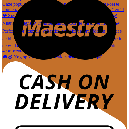
🎓🍎 Nog op zoek naar een leuk cadeautje voor de juf