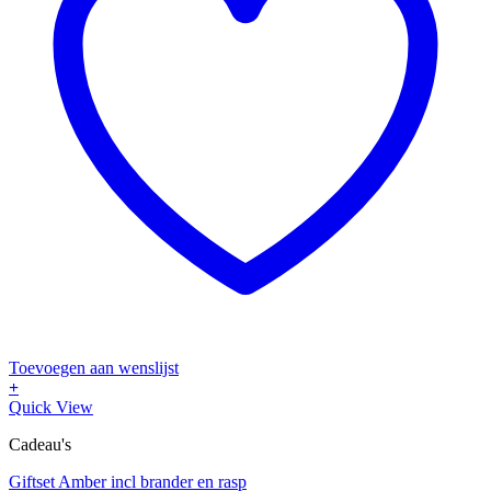
Toevoegen aan wenslijst
+
Dit
Quick View
product
Cadeau's
heeft
meerdere
Giftset Amber incl brander en rasp
variaties.