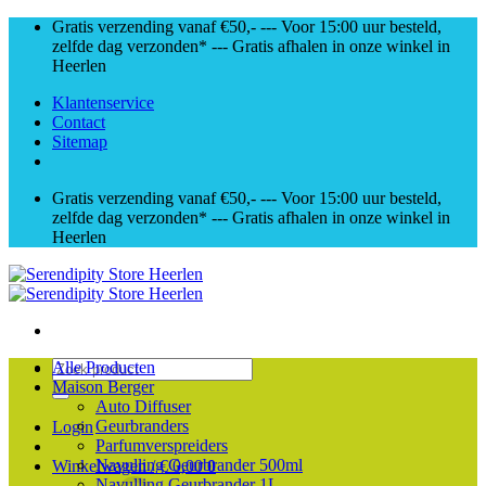
Skip
Gratis verzending vanaf €50,- --- Voor 15:00 uur besteld,
to
zelfde dag verzonden* --- Gratis afhalen in onze winkel in
content
Heerlen
Klantenservice
Contact
Sitemap
Gratis verzending vanaf €50,- --- Voor 15:00 uur besteld,
zelfde dag verzonden* --- Gratis afhalen in onze winkel in
Heerlen
Zoeken
Alle Producten
naar:
Maison Berger
Auto Diffuser
Geurbranders
Login
Parfumverspreiders
Navulling Geurbrander 500ml
Winkelwagen /
€
0,00
0
Navulling Geurbrander 1L