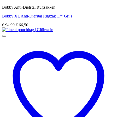
Bobby Anti-Diefstal Rugzakken
Bobby XL Anti-Diefstal Rugzak 17″ Grijs
Oorspronkelijke
Huidige
€
94,99
€
66,50
prijs
prijs
was:
is:
€ 94,99.
€ 66,50.