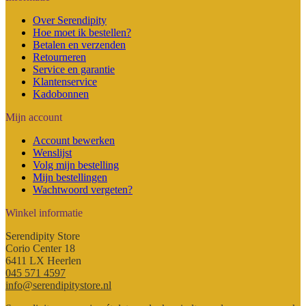
kan
tot
gekozen
Over Serendipity
€ 32,50
worden
Hoe moet ik bestellen?
op
Betalen en verzenden
de
Retourneren
productpagina
Service en garantie
Klantenservice
Kadobonnen
Mijn account
Account bewerken
Wenslijst
Volg mijn bestelling
Mijn bestellingen
Wachtwoord vergeten?
Winkel informatie
Serendipity Store
Corio Center 18
6411 LX Heerlen
045 571 4597
info@serendipitystore.nl