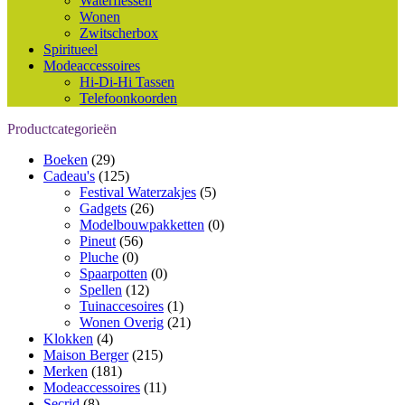
Waterflessen
Wonen
Zwitscherbox
Spiritueel
Modeaccessoires
Hi-Di-Hi Tassen
Telefoonkoorden
Productcategorieën
Boeken
(29)
Cadeau's
(125)
Festival Waterzakjes
(5)
Gadgets
(26)
Modelbouwpakketten
(0)
Pineut
(56)
Pluche
(0)
Spaarpotten
(0)
Spellen
(12)
Tuinaccesoires
(1)
Wonen Overig
(21)
Klokken
(4)
Maison Berger
(215)
Merken
(181)
Modeaccessoires
(11)
Secrid
(8)