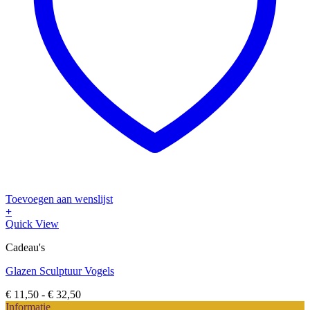
Toevoegen aan wenslijst
+
Dit
Quick View
product
Cadeau's
heeft
meerdere
Glazen Sculptuur Vogels
variaties.
Deze
Prijsklasse:
€
11,50
-
€
32,50
optie
€ 11,50
Informatie