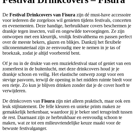
De
Festival Drinkcovers van Fisura
zijn dé must-have accessoire
voor iedereen die zorgeloos wil genieten tijdens festivals, concerten
en evenementen. Deze handige, herbruikbare covers beschermen je
drankje tegen insecten, vuil en ongewilde toevoegingen. Ze zijn
ontworpen met een kleurrijk, vrolijk festivalthema en passen perfect
over de meeste bekers, glazen en blikjes. Dankzij het flexibele
siliconenmateriaal zijn ze eenvoudig mee te nemen in je tas of
broekzak, zodat je altijd voorbereid bent.
Of je nu in de drukte van een muziekfestival staat of geniet van een
zomerfeest in de buitenlucht, met deze drinkcovers houd je je
drankje schoon en veilig. Het elastische ontwerp zorgt voor een
stevige pasvorm, terwijl de opening in het midden ruimte biedt voor
een rietje. Zo kun je blijven drinken zonder dat je de cover hoeft te
verwijderen.
De drinkcovers van
Fisura
zijn niet alleen praktisch, maar ook een
leuk stijlstatement. De felle kleuren en unieke prints maken ze
gemakkelijk herkenbaar, waardoor jij je beker snel terugvindt tussen
de rest. Daarnaast zijn ze herbruikbaar en eenvoudig schoon te
maken, wat ze tot een milieuvriendelijke keuze maakt voor de
bewuste festivalganger.