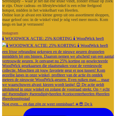
Serendipity – waar je nét dat ene leuke vindt, zonder ernaar op zoek
te zijn. Onze cadeau- en lifestylewinkel is een echte feelgood
hotspot, midden in het winkelhart van Heerlen.
Online kun je alvast een kleine greep uit ons assortiment shoppen,
maar geloof ons: in de winkel vind je nóg veel meer moois. Kom
langs en laat je verrassen!
Instagram
🕯️ WOODWICK ACTIE: 25% KORTING 🕯️ WoodWick heeft
Nog even… en dan zijn ze weer onmisbaar! ☀️😎 De k