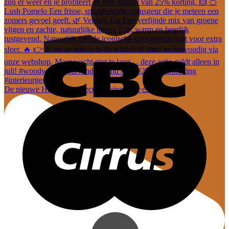
De nieuwe Hi-Di-Hi collectie is binnen! ✨👜 En dez