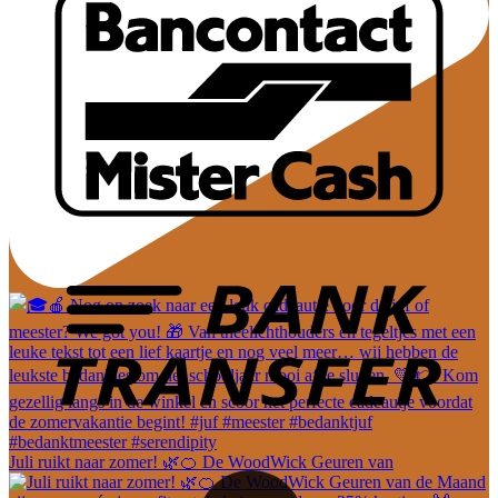
Juli ruikt naar zomer! 🌿🍊 De WoodWick Geuren van