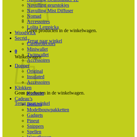
Navulling geurstokjes
Navulling Mist Diffuser
Nomad
Accessoires
Lolita Lempicka
Geen producten in de winkelwagen.
Woodwick
Secrid
Terug naar winkel
Cardprotectors
Miniwallet
0
Twinwallet
Winkelwagen
Accessoires
Dopper
Original
Insulated
Accessoires
Klokken
Geen producten in de winkelwagen.
Karlsson
Cadeau’s
Terug naar winkel
Boeken
Modelbouwpakketten
Gadgets
Pineut
Snippers
Spellen