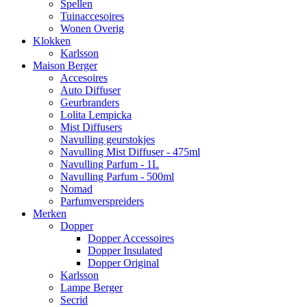
Spellen
Tuinaccesoires
Wonen Overig
Klokken
Karlsson
Maison Berger
Accesoires
Auto Diffuser
Geurbranders
Lolita Lempicka
Mist Diffusers
Navulling geurstokjes
Navulling Mist Diffuser - 475ml
Navulling Parfum - 1L
Navulling Parfum - 500ml
Nomad
Parfumverspreiders
Merken
Dopper
Dopper Accessoires
Dopper Insulated
Dopper Original
Karlsson
Lampe Berger
Secrid