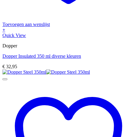
Toevoegen aan wenslijst
+
Dit
Quick View
product
Dopper
heeft
meerdere
Dopper Insulated 350 ml diverse kleuren
variaties.
Deze
€
32,95
optie
kan
gekozen
worden
op
de
productpagina