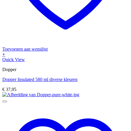
Toevoegen aan wenslijst
+
Dit
Quick View
product
Dopper
heeft
meerdere
Dopper Insulated 580 ml diverse kleuren
variaties.
Deze
€
37,95
optie
kan
gekozen
worden
op
de
productpagina