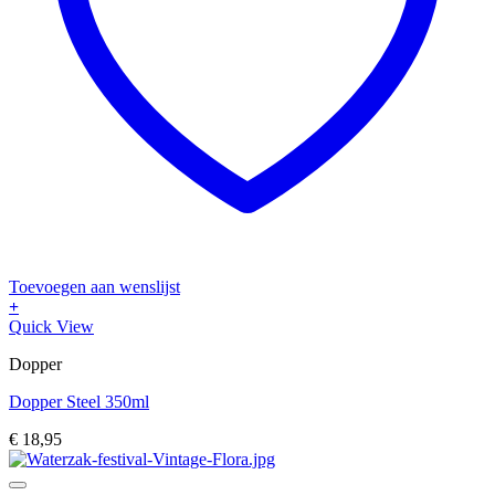
Toevoegen aan wenslijst
+
Dit
Quick View
product
Dopper
heeft
meerdere
Dopper Steel 350ml
variaties.
Deze
€
18,95
optie
kan
gekozen