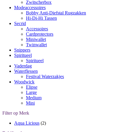
Zwitscherbox
Modeaccessoires
Bobby Anti-Diefstal Rugzakken
Hi-Di-Hi Tassen
Secrid
Accessoires
Cardprotectors
Miniwallet
Twinwallet
Snippers
Spiritueel
Spiritueel
Vaderdag
Waterflessen
Festival Waterzakjes
Woodwick
Elipse
Large
Medium
Mini
Filter op Merk
Aqua Licious
(2)