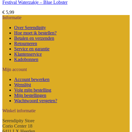
Festival Waterzakje – Blue Lobster
€
5,99
Informatie
Over Serendipity
Hoe moet ik bestellen?
Betalen en verzenden
Retourneren
Service en garantie
Klantenservice
Kadobonnen
Mijn account
Account bewerken
Wenslijst
Volg mijn bestelling
Mijn bestellingen
Wachtwoord vergeten?
Winkel informatie
Serendipity Store
Corio Center 18
6411 LX Heerlen