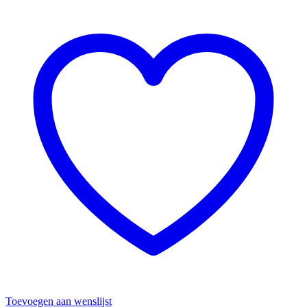
worden
op
de
productpagina
Toevoegen aan wenslijst