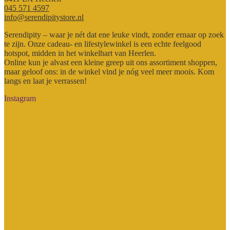
045 571 4597
info@serendipitystore.nl
Serendipity – waar je nét dat ene leuke vindt, zonder ernaar op zoek
te zijn. Onze cadeau- en lifestylewinkel is een echte feelgood
hotspot, midden in het winkelhart van Heerlen.
Online kun je alvast een kleine greep uit ons assortiment shoppen,
maar geloof ons: in de winkel vind je nóg veel meer moois. Kom
langs en laat je verrassen!
Instagram