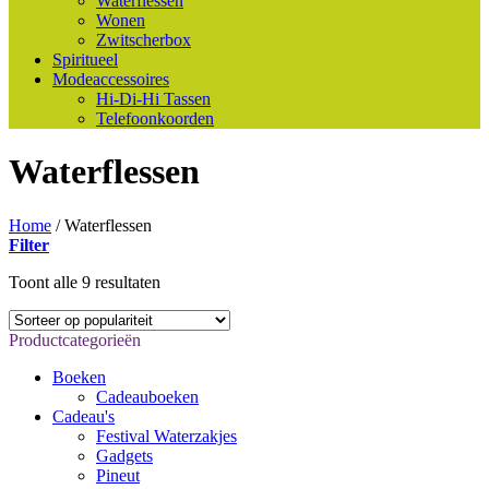
Waterflessen
Wonen
Zwitscherbox
Spiritueel
Modeaccessoires
Hi-Di-Hi Tassen
Telefoonkoorden
Waterflessen
Home
/
Waterflessen
Filter
Gesorteerd
Toont alle 9 resultaten
op
populariteit
Productcategorieën
Boeken
Cadeauboeken
Cadeau's
Festival Waterzakjes
Gadgets
Pineut