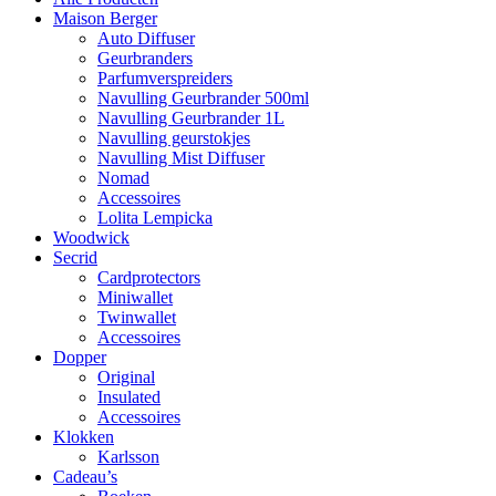
Maison Berger
Auto Diffuser
Geurbranders
Parfumverspreiders
Navulling Geurbrander 500ml
Navulling Geurbrander 1L
Navulling geurstokjes
Navulling Mist Diffuser
Nomad
Accessoires
Lolita Lempicka
Woodwick
Secrid
Cardprotectors
Miniwallet
Twinwallet
Accessoires
Dopper
Original
Insulated
Accessoires
Klokken
Karlsson
Cadeau’s