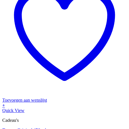
Toevoegen aan wenslijst
+
Dit
Quick View
product
Cadeau's
heeft
meerdere