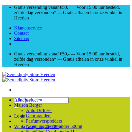
Skip
Gratis verzending vanaf €50,- --- Voor 15:00 uur besteld,
to
zelfde dag verzonden* --- Gratis afhalen in onze winkel in
content
Heerlen
Klantenservice
Contact
Sitemap
Gratis verzending vanaf €50,- --- Voor 15:00 uur besteld,
zelfde dag verzonden* --- Gratis afhalen in onze winkel in
Heerlen
Zoeken
Alle Producten
naar:
Maison Berger
Auto Diffuser
Geurbranders
Login
Parfumverspreiders
Navulling Geurbrander 500ml
Winkelwagen /
€
0,00
0
Navulling Geurbrander 1L