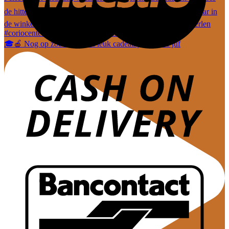
🎓🍎 Nog op zoek naar een leuk cadeautje voor de juf