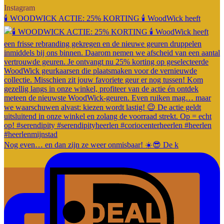
Instagram
🕯️ WOODWICK ACTIE: 25% KORTING 🕯️ WoodWick heeft
Nog even… en dan zijn ze weer onmisbaar! ☀️😎 De k