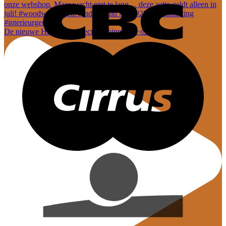
De nieuwe Hi-Di-Hi collectie is binnen! ✨👜 En dez