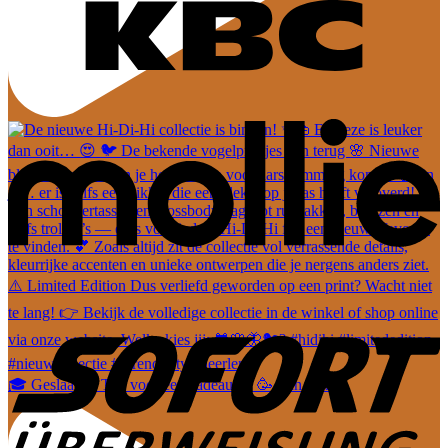
🎓 Geslaagd? Tijd voor een cadeautje! 🥳 Van leuke