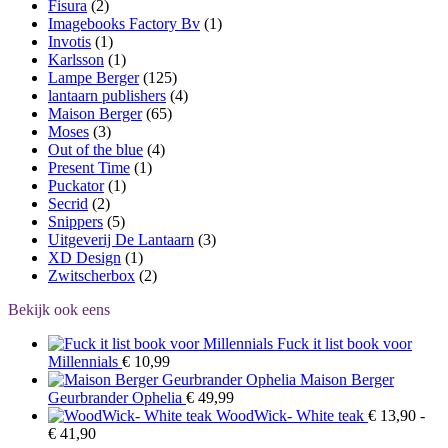
Fisura
(2)
Imagebooks Factory Bv
(1)
Invotis
(1)
Karlsson
(1)
Lampe Berger
(125)
lantaarn publishers
(4)
Maison Berger
(65)
Moses
(3)
Out of the blue
(4)
Present Time
(1)
Puckator
(1)
Secrid
(2)
Snippers
(5)
Uitgeverij De Lantaarn
(3)
XD Design
(1)
Zwitscherbox
(2)
Bekijk ook eens
Fuck it list book voor
Millennials
€
10,99
Maison Berger
Geurbrander Ophelia
€
49,99
WoodWick- White teak
€
13,90
-
Prijsklasse:
€
41,90