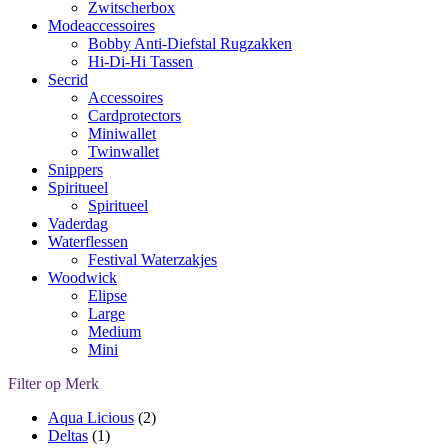
Zwitscherbox
Modeaccessoires
Bobby Anti-Diefstal Rugzakken
Hi-Di-Hi Tassen
Secrid
Accessoires
Cardprotectors
Miniwallet
Twinwallet
Snippers
Spiritueel
Spiritueel
Vaderdag
Waterflessen
Festival Waterzakjes
Woodwick
Elipse
Large
Medium
Mini
Filter op Merk
Aqua Licious
(2)
Deltas
(1)