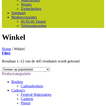
Waterflessen
Wonen
Zwitscherbox
Spiritueel
Modeaccessoires
Hi-Di-Hi Tassen
Telefoonkoorden
Winkel
Home
/
Winkel
Filter
Gesorteerd
Resultaat 1–12 van de 445 resultaten wordt getoond
op
populariteit
Productcategorieën
Boeken
Cadeauboeken
Cadeau's
Festival Waterzakjes
Gadgets
Pineut