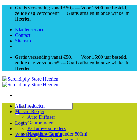
Skip
Gratis verzending vanaf €50,- --- Voor 15:00 uur besteld,
to
zelfde dag verzonden* --- Gratis afhalen in onze winkel in
content
Heerlen
Klantenservice
Contact
Sitemap
Gratis verzending vanaf €50,- --- Voor 15:00 uur besteld,
zelfde dag verzonden* --- Gratis afhalen in onze winkel in
Heerlen
Zoeken
Alle Producten
naar:
Maison Berger
Auto Diffuser
Geurbranders
Login
Parfumverspreiders
Navulling Geurbrander 500ml
Winkelwagen /
€
0,00
0
Navulling Geurbrander 1L