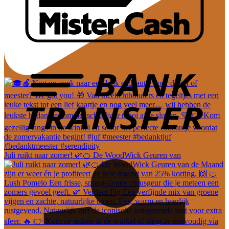
Juli ruikt naar zomer! 🌿🍊 De WoodWick Geuren van