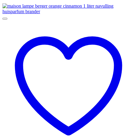
€ 13,90
tot
€ 41,90