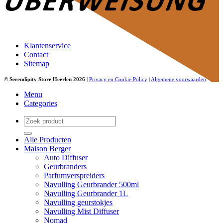
Klantenservice
Contact
Sitemap
©
Serendipity Store Heerlen 2026
|
Privacy en Cookie Policy
|
Algemene voorwaarden
Menu
Categories
Zoeken
naar:
Alle Producten
Maison Berger
Auto Diffuser
Geurbranders
Parfumverspreiders
Navulling Geurbrander 500ml
Navulling Geurbrander 1L
Navulling geurstokjes
Navulling Mist Diffuser
Nomad