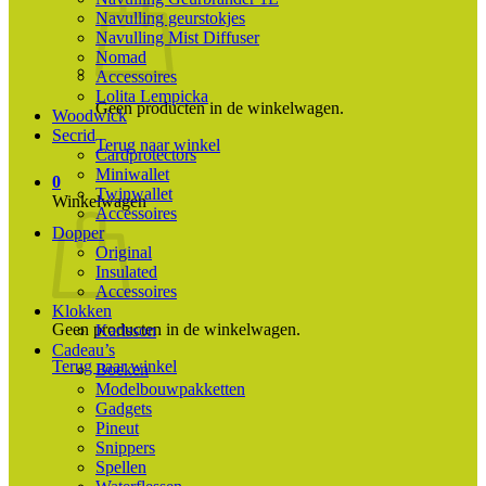
Navulling geurstokjes
Navulling Mist Diffuser
Nomad
Accessoires
Lolita Lempicka
Geen producten in de winkelwagen.
Woodwick
Secrid
Terug naar winkel
Cardprotectors
Miniwallet
0
Twinwallet
Winkelwagen
Accessoires
Dopper
Original
Insulated
Accessoires
Klokken
Geen producten in de winkelwagen.
Karlsson
Cadeau’s
Terug naar winkel
Boeken
Modelbouwpakketten
Gadgets
Pineut
Snippers
Spellen