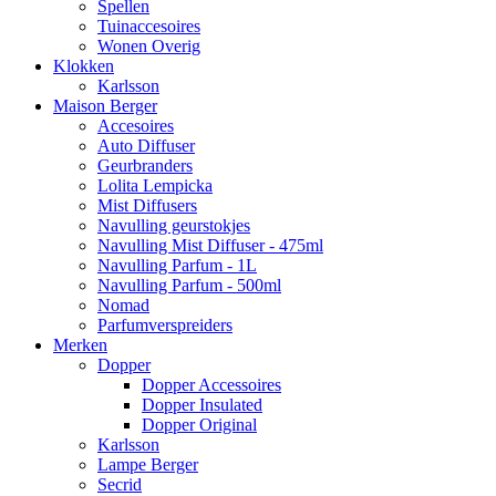
Spellen
Tuinaccesoires
Wonen Overig
Klokken
Karlsson
Maison Berger
Accesoires
Auto Diffuser
Geurbranders
Lolita Lempicka
Mist Diffusers
Navulling geurstokjes
Navulling Mist Diffuser - 475ml
Navulling Parfum - 1L
Navulling Parfum - 500ml
Nomad
Parfumverspreiders
Merken
Dopper
Dopper Accessoires
Dopper Insulated
Dopper Original
Karlsson
Lampe Berger
Secrid