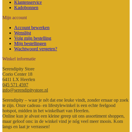
Klantenservice
Kadobonnen
Mijn account
Account bewerken
Wenslijst
Volg mijn bestelling
Mijn bestellingen
Wachtwoord vergeten?
Winkel informatie
Serendipity Store
Corio Center 18
6411 LX Heerlen
045 571 4597
info@serendipitystore.nl
Serendipity – waar je nét dat ene leuke vindt, zonder ernaar op zoek
te zijn. Onze cadeau- en lifestylewinkel is een echte feelgood
hotspot, midden in het winkelhart van Heerlen.
Online kun je alvast een kleine greep uit ons assortiment shoppen,
maar geloof ons: in de winkel vind je nóg veel meer moois. Kom
langs en laat je verrassen!