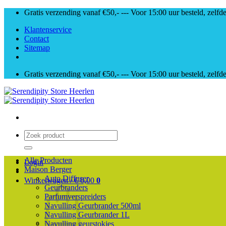
Skip
Gratis verzending vanaf €50,- --- Voor 15:00 uur besteld, zelfd
to
Klantenservice
content
Contact
Sitemap
Gratis verzending vanaf €50,- --- Voor 15:00 uur besteld, zelfd
Zoeken
naar:
Alle Producten
Login
Maison Berger
Auto Diffuser
Winkelwagen /
€
0,00
0
Geurbranders
Parfumverspreiders
Navulling Geurbrander 500ml
Navulling Geurbrander 1L
Navulling geurstokjes