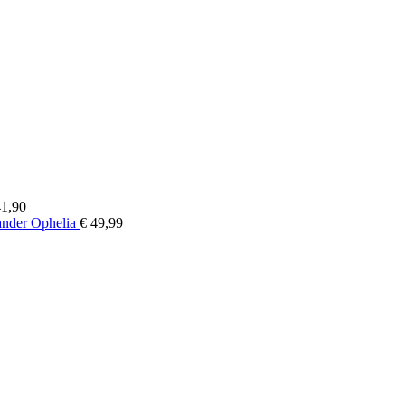
Prijsklasse:
1,90
€ 13,90
nder Ophelia
€
49,99
tot
€ 41,90