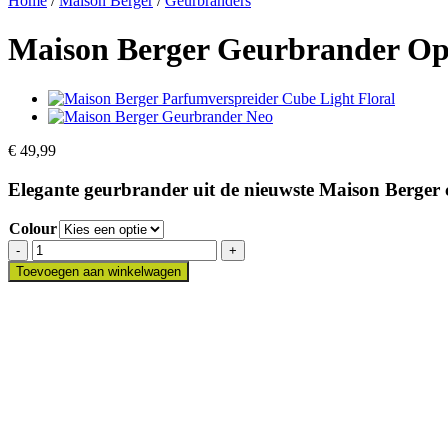
Home
/
Maison Berger
/
Geurbranders
Maison Berger Geurbrander Op
€
49,99
Elegante geurbrander uit de nieuwste Maison Berger c
Colour
Maison
Berger
Toevoegen aan winkelwagen
Geurbrander
Ophelia
aantal