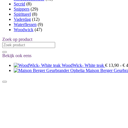
Secrid
(8)
Snippers
(29)
Spiritueel
(8)
Vaderdag
(12)
Waterflessen
(9)
Woodwick
(47)
Zoek op product
Zoeken
naar:
Bekijk ook eens
WoodWick- White teak
€
13,90
-
€
4
Maison Berger Geurbra