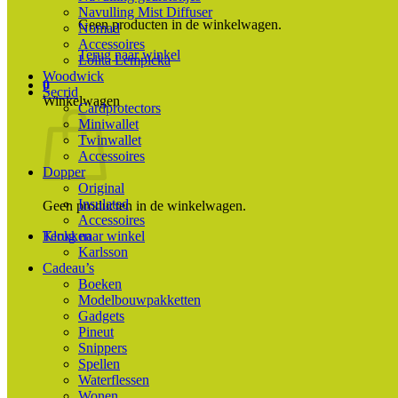
Navulling Mist Diffuser
Geen producten in de winkelwagen.
Nomad
Accessoires
Terug naar winkel
Lolita Lempicka
Woodwick
0
Secrid
Winkelwagen
Cardprotectors
Miniwallet
Twinwallet
Accessoires
Dopper
Original
Insulated
Geen producten in de winkelwagen.
Accessoires
Terug naar winkel
Klokken
Karlsson
Cadeau’s
Boeken
Modelbouwpakketten
Gadgets
Pineut
Snippers
Spellen
Waterflessen
Wonen