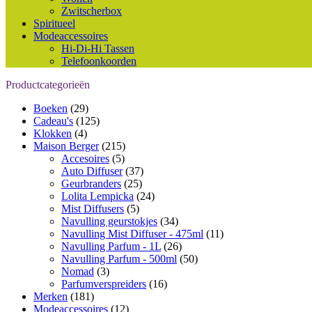
Zwitscherbox
Spiritueel
Modeaccessoires
Hi-Di-Hi Tassen
Telefoonkoorden
Productcategorieën
Boeken
(29)
Cadeau's
(125)
Klokken
(4)
Maison Berger
(215)
Accesoires
(5)
Auto Diffuser
(37)
Geurbranders
(25)
Lolita Lempicka
(24)
Mist Diffusers
(5)
Navulling geurstokjes
(34)
Navulling Mist Diffuser - 475ml
(11)
Navulling Parfum - 1L
(26)
Navulling Parfum - 500ml
(50)
Nomad
(3)
Parfumverspreiders
(16)
Merken
(181)
Modeaccessoires
(12)