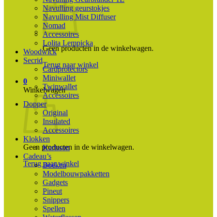
Navulling geurstokjes
Navulling Mist Diffuser
Nomad
Accessoires
Lolita Lempicka
Geen producten in de winkelwagen.
Woodwick
Secrid
Terug naar winkel
Cardprotectors
Miniwallet
0
Twinwallet
Winkelwagen
Accessoires
Dopper
Original
Insulated
Accessoires
Klokken
Geen producten in de winkelwagen.
Karlsson
Cadeau’s
Terug naar winkel
Boeken
Modelbouwpakketten
Gadgets
Pineut
Snippers
Spellen