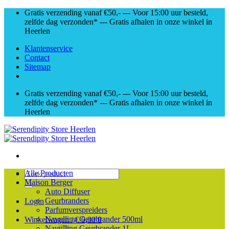
Skip
Gratis verzending vanaf €50,- --- Voor 15:00 uur besteld,
to
zelfde dag verzonden* --- Gratis afhalen in onze winkel in
content
Heerlen
Klantenservice
Contact
Sitemap
Gratis verzending vanaf €50,- --- Voor 15:00 uur besteld,
zelfde dag verzonden* --- Gratis afhalen in onze winkel in
Heerlen
Zoeken
Alle Producten
naar:
Maison Berger
Auto Diffuser
Geurbranders
Login
Parfumverspreiders
Navulling Geurbrander 500ml
Winkelwagen /
€
0,00
0
Navulling Geurbrander 1L