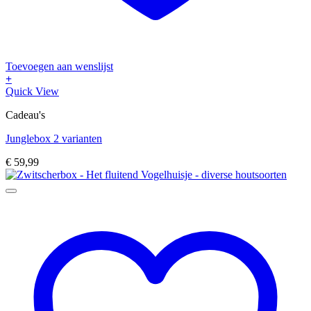
Toevoegen aan wenslijst
+
Dit
Quick View
product
Cadeau's
heeft
meerdere
Junglebox 2 varianten
variaties.
Deze
€
59,99
optie
kan
gekozen
worden
op
de
productpagina