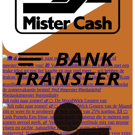
Juli ruikt naar zomer! 🌿🍊 De WoodWick Geuren van