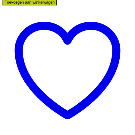
“Vogel
Toevoegen aan winkelwagen
op
tak”
Present
Time
aantal