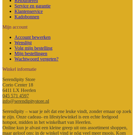
Retourneren
Service en garantie
Klantenservice
Kadobonnen
Mijn account
Account bewerken
Wenslijst
Volg mijn bestelling
Mijn bestellingen
Wachtwoord vergeten?
Winkel informatie
Serendipity Store
Corio Center 18
6411 LX Heerlen
045 571 4597
info@serendipitystore.nl
Serendipity – waar je nét dat ene leuke vindt, zonder ernaar op zoek
te zijn. Onze cadeau- en lifestylewinkel is een echte feelgood
hotspot, midden in het winkelhart van Heerlen.
Online kun je alvast een kleine greep uit ons assortiment shoppen,
maar geloof ons: in de winkel vind je nóg veel meer moois. Kom