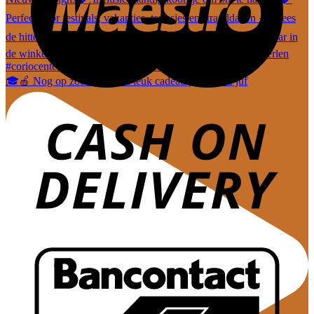
🎓🍎 Nog op zoek naar een leuk cadeautje voor de juf