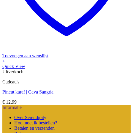
Toevoegen aan wenslijst
+
Quick View
Uitverkocht
Cadeau's
Pineut karaf | Cava Sangria
€
12,99
Informatie
Over Serendipity
Hoe moet ik bestellen?
Betalen en verzenden