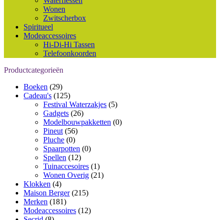
Waterflessen
Wonen
Zwitscherbox
Spiritueel
Modeaccessoires
Hi-Di-Hi Tassen
Telefoonkoorden
Productcategorieën
Boeken
(29)
Cadeau's
(125)
Festival Waterzakjes
(5)
Gadgets
(26)
Modelbouwpakketten
(0)
Pineut
(56)
Pluche
(0)
Spaarpotten
(0)
Spellen
(12)
Tuinaccesoires
(1)
Wonen Overig
(21)
Klokken
(4)
Maison Berger
(215)
Merken
(181)
Modeaccessoires
(12)
Secrid
(8)