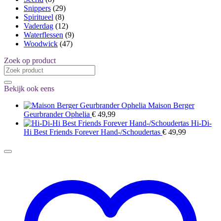
Snippers
(29)
Spiritueel
(8)
Vaderdag
(12)
Waterflessen
(9)
Woodwick
(47)
Zoek op product
Zoeken
naar:
Bekijk ook eens
Maison Berger
Geurbrander Ophelia
€
49,99
Hi-Di-
Hi Best Friends Forever Hand-/Schoudertas
€
49,99