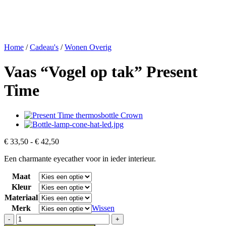
Home
/
Cadeau's
/
Wonen Overig
Vaas “Vogel op tak” Present
Time
Prijsklasse:
€
33,50
-
€
42,50
€ 33,50
Een charmante eyecather voor in ieder interieur.
tot
€ 42,50
Maat
Kleur
Materiaal
Merk
Wissen
Vaas