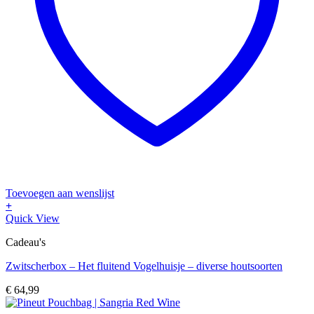
Toevoegen aan wenslijst
+
Dit
Quick View
product
Cadeau's
heeft
meerdere
Zwitscherbox – Het fluitend Vogelhuisje – diverse houtsoorten
variaties.
Deze
€
64,99
optie
kan