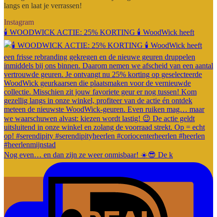
langs en laat je verrassen!
Instagram
🕯️ WOODWICK ACTIE: 25% KORTING 🕯️ WoodWick heeft
Nog even… en dan zijn ze weer onmisbaar! ☀️😎 De k