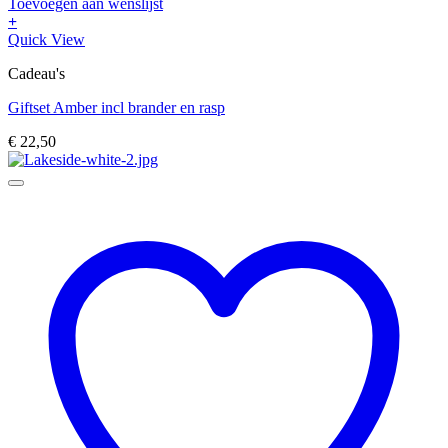
Toevoegen aan wenslijst
+
Dit
Quick View
product
Cadeau's
heeft
meerdere
Giftset Amber incl brander en rasp
variaties.
Deze
€
22,50
optie
kan
gekozen
worden
op
de
productpagina