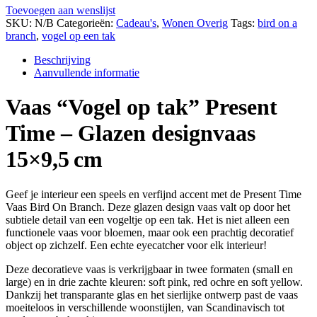
Toevoegen aan wenslijst
SKU:
N/B
Categorieën:
Cadeau's
,
Wonen Overig
Tags:
bird on a
branch
,
vogel op een tak
Beschrijving
Aanvullende informatie
Vaas “Vogel op tak” Present
Time – Glazen designvaas
15×9,5 cm
Geef je interieur een speels en verfijnd accent met de Present Time
Vaas Bird On Branch. Deze glazen design vaas valt op door het
subtiele detail van een vogeltje op een tak. Het is niet alleen een
functionele vaas voor bloemen, maar ook een prachtig decoratief
object op zichzelf. Een echte eyecatcher voor elk interieur!
Deze decoratieve vaas is verkrijgbaar in twee formaten (small en
large) en in drie zachte kleuren: soft pink, red ochre en soft yellow.
Dankzij het transparante glas en het sierlijke ontwerp past de vaas
moeiteloos in verschillende woonstijlen, van Scandinavisch tot