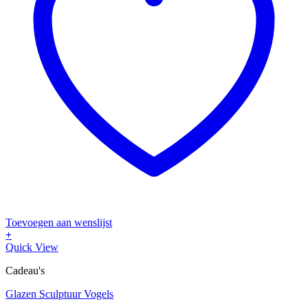
Toevoegen aan wenslijst
+
Dit
Quick View
product
Cadeau's
heeft
meerdere
Glazen Sculptuur Vogels
variaties.