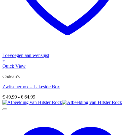
Toevoegen aan wenslijst
+
Dit
Quick View
product
Cadeau's
heeft
meerdere
Zwitscherbox – Lakeside Box
variaties.
Deze
Prijsklasse:
€
49,99
-
€
64,99
optie
€ 49,99
kan
tot
gekozen
€ 64,99
worden
op
de
productpagina