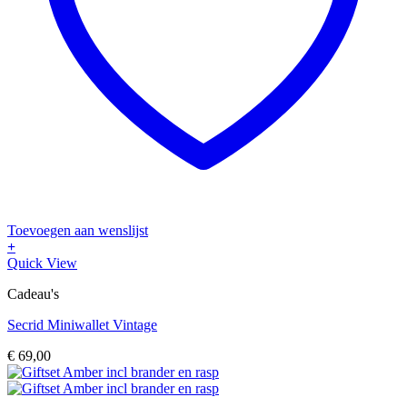
Toevoegen aan wenslijst
+
Dit
Quick View
product
Cadeau's
heeft
meerdere
Secrid Miniwallet Vintage
variaties.
Deze
€
69,00
optie
kan
gekozen