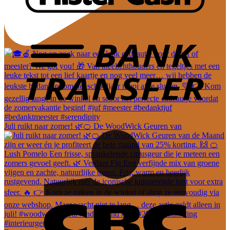
Juli ruikt naar zomer! 🌿🍊 De WoodWick Geuren van