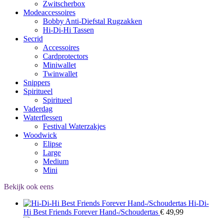
Zwitscherbox
Modeaccessoires
Bobby Anti-Diefstal Rugzakken
Hi-Di-Hi Tassen
Secrid
Accessoires
Cardprotectors
Miniwallet
Twinwallet
Snippers
Spiritueel
Spiritueel
Vaderdag
Waterflessen
Festival Waterzakjes
Woodwick
Elipse
Large
Medium
Mini
Bekijk ook eens
Hi-Di-
Hi Best Friends Forever Hand-/Schoudertas
€
49,99