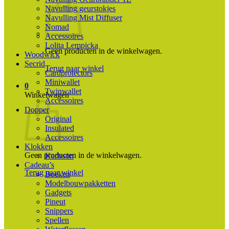
Navulling geurstokjes
Navulling Mist Diffuser
Nomad
Accessoires
Lolita Lempicka
Geen producten in de winkelwagen.
Woodwick
Secrid
Terug naar winkel
Cardprotectors
Miniwallet
0
Twinwallet
Winkelwagen
Accessoires
Dopper
Original
Insulated
Accessoires
Klokken
Geen producten in de winkelwagen.
Karlsson
Cadeau’s
Terug naar winkel
Boeken
Modelbouwpakketten
Gadgets
Pineut
Snippers
Spellen