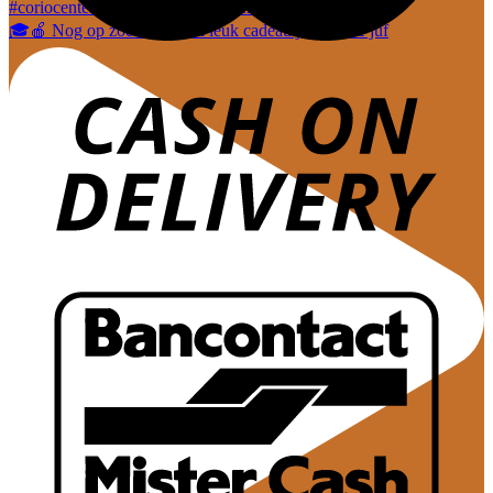
🎓🍎 Nog op zoek naar een leuk cadeautje voor de juf