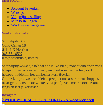
Mijn account
Account bewerken
Wenslijst
Volg mijn bestelling
Mijn bestellingen
Wachtwoord vergeten?
Winkel informatie
Serendipity Store
Corio Center 18
6411 LX Heerlen
045 571 4597
info@serendipitystore.nl
Serendipity – waar je nét dat ene leuke vindt, zonder ernaar op zoek
te zijn. Onze cadeau- en lifestylewinkel is een echte feelgood
hotspot, midden in het winkelhart van Heerlen.
Online kun je alvast een kleine greep uit ons assortiment shoppen,
maar geloof ons: in de winkel vind je nóg veel meer moois. Kom
langs en laat je verrassen!
Instagram
🕯️ WOODWICK ACTIE: 25% KORTING 🕯️ WoodWick heeft