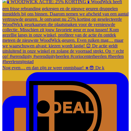
Nog even… en dan zijn ze weer onmisbaar! ☀️😎 De k