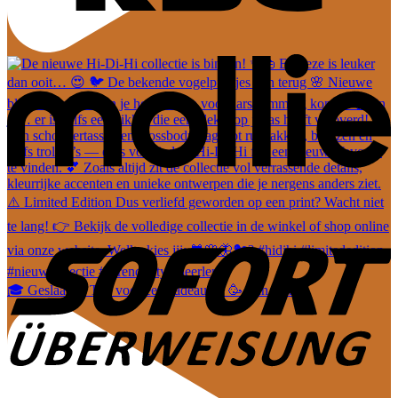
🎓 Geslaagd? Tijd voor een cadeautje! 🥳 Van leuke