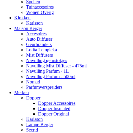
Spellen
Tuinaccesoires
Wonen Overig
Klokken
Karlsson
Maison Berger
Accesoires
Auto Diffuser
Geurbranders
Lolita Lempicka
Mist Diffusers
Navulling geurstokjes
Navulling Mist Diffuser - 475ml
Navulling Parfum - 1L
Navulling Parfum - 500ml
Nomad
Parfumverspreiders
Merken
Dopper
Dopper Accessoires
Dopper Insulated
Dopper Original
Karlsson
Lampe Berger
Secrid