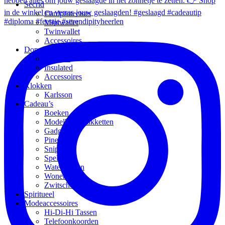
Secrid
Cardprotectors
Miniwallet
Twinwallet
Accessoires
Dopper
Original
Insulated
Accessoires
Klokken
Karlsson
Cadeau’s
Boeken
Modelbouwpakketten
Gadgets
Pineut
Snippers
Spellen
Waterflessen
Wonen
Zwitscherbox
Spiritueel
Modeaccessoires
Hi-Di-Hi Tassen
Telefoonkoorden