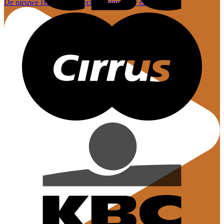
De nieuwe Hi-Di-Hi collectie is binnen! ✨👜 En dez