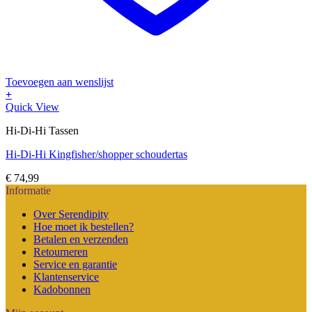
Toevoegen aan wenslijst
+
Dit
Quick View
product
Hi-Di-Hi Tassen
heeft
meerdere
Hi-Di-Hi Kingfisher/shopper schoudertas
variaties.
Deze
€
74,99
optie
Informatie
kan
gekozen
Over Serendipity
worden
Hoe moet ik bestellen?
op
Betalen en verzenden
de
Retourneren
productpagina
Service en garantie
Klantenservice
Kadobonnen