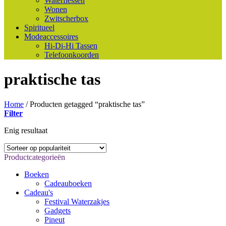
Waterflessen
Wonen
Zwitscherbox
Spiritueel
Modeaccessoires
Hi-Di-Hi Tassen
Telefoonkoorden
praktische tas
Home
/
Producten getagged “praktische tas”
Filter
Enig resultaat
Productcategorieën
Boeken
Cadeauboeken
Cadeau's
Festival Waterzakjes
Gadgets
Pineut