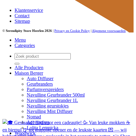
Klantenservice
Contact
Sitemap
©
Serendipity Store Heerlen 2026
|
Privacy en Cookie Policy
|
Algemene voorwaarden
Menu
Categories
Zoeken
naar:
Alle Producten
Maison Berger
Auto Diffuser
Geurbranders
Parfumverspreiders
Navulling Geurbrander 500ml
Navulling Geurbrander 1L
Navulling geurstokjes
Navulling Mist Diffuser
Nomad
Accessoires
Lolita Lempicka
Woodwick