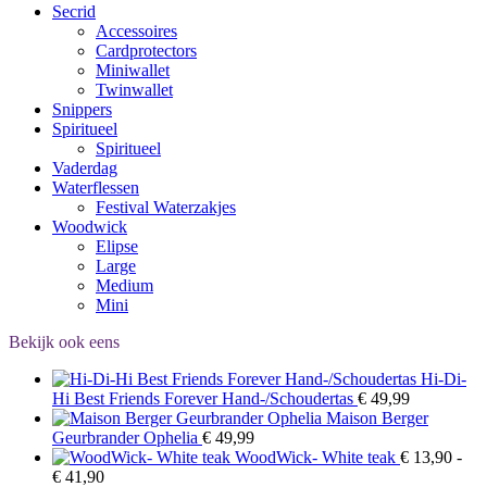
Secrid
Accessoires
Cardprotectors
Miniwallet
Twinwallet
Snippers
Spiritueel
Spiritueel
Vaderdag
Waterflessen
Festival Waterzakjes
Woodwick
Elipse
Large
Medium
Mini
Bekijk ook eens
Hi-Di-
Hi Best Friends Forever Hand-/Schoudertas
€
49,99
Maison Berger
Geurbrander Ophelia
€
49,99
WoodWick- White teak
€
13,90
-
Prijsklasse:
€
41,90