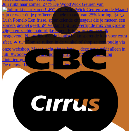
Juli ruikt naar zomer! 🌿🍊 De WoodWick Geuren van
De nieuwe Hi-Di-Hi collectie is binnen! ✨👜 En dez