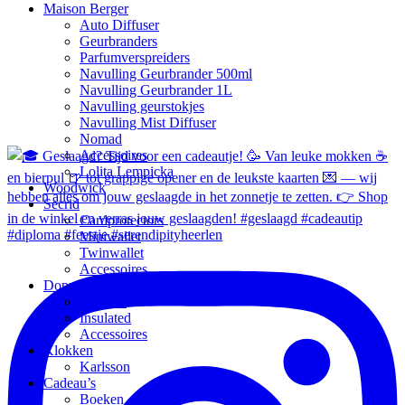
Maison Berger
Auto Diffuser
Geurbranders
Parfumverspreiders
Navulling Geurbrander 500ml
Navulling Geurbrander 1L
Navulling geurstokjes
Navulling Mist Diffuser
Nomad
Accessoires
Lolita Lempicka
Woodwick
Secrid
Cardprotectors
Miniwallet
Twinwallet
Accessoires
Dopper
Original
Insulated
Accessoires
Klokken
Karlsson
Cadeau’s
Boeken