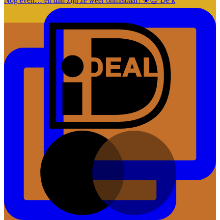
Nog even… en dan zijn ze weer onmisbaar! ☀️😎 De k