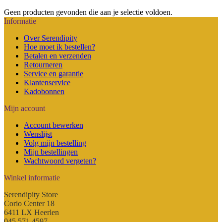
€ 13,90
Geen producten gevonden die aan je selectie voldoen.
tot
Informatie
€ 41,90
Over Serendipity
Hoe moet ik bestellen?
Betalen en verzenden
Retourneren
Service en garantie
Klantenservice
Kadobonnen
Mijn account
Account bewerken
Wenslijst
Volg mijn bestelling
Mijn bestellingen
Wachtwoord vergeten?
Winkel informatie
Serendipity Store
Corio Center 18
6411 LX Heerlen
045 571 4597