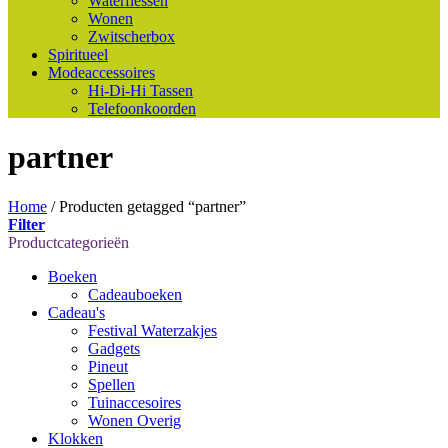
Waterflessen
Wonen
Zwitscherbox
Spiritueel
Modeaccessoires
Hi-Di-Hi Tassen
Telefoonkoorden
partner
Home
/
Producten getagged “partner”
Filter
Productcategorieën
Boeken
Cadeauboeken
Cadeau's
Festival Waterzakjes
Gadgets
Pineut
Spellen
Tuinaccesoires
Wonen Overig
Klokken