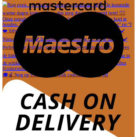
🎓🍎 Nog op zoek naar een leuk cadeautje voor de juf