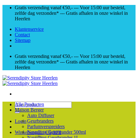
Skip
Gratis verzending vanaf €50,- --- Voor 15:00 uur besteld,
to
zelfde dag verzonden* --- Gratis afhalen in onze winkel in
content
Heerlen
Klantenservice
Contact
Sitemap
Gratis verzending vanaf €50,- --- Voor 15:00 uur besteld,
zelfde dag verzonden* --- Gratis afhalen in onze winkel in
Heerlen
Zoeken
Alle Producten
naar:
Maison Berger
Auto Diffuser
Geurbranders
Login
Parfumverspreiders
Navulling Geurbrander 500ml
Winkelwagen /
€
0,00
0
Navulling Geurbrander 1L