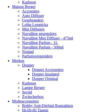
Karlsson
Maison Berger
Accesoires
Auto Diffuser
Geurbranders
Lolita Lempicka
Mist Diffusers
Navulling geurstokjes
Navulling Mist Diffuser - 475ml
Navulling Parfum - 1L
Navulling Parfum - 500ml
Nomad
Parfumverspreiders
Merken
Dopper
Dopper Accessoires
Dopper Insulated
Dopper Original
Karlsson
Lampe Berger
Secrid
Zwitscherbox
Modeaccessoires
Bobby Anti-Diefstal Rugzakken
Hi-Di-Hi Tassen