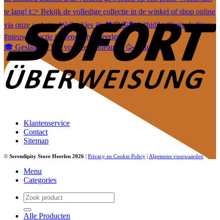
🎓 Geslaagd? Tijd voor een cadeautje! 🥳 Van leuke
Klantenservice
Contact
Sitemap
©
Serendipity Store Heerlen 2026
|
Privacy en Cookie Policy
|
Algemene voorwaarden
Menu
Categories
Zoeken
naar:
Alle Producten