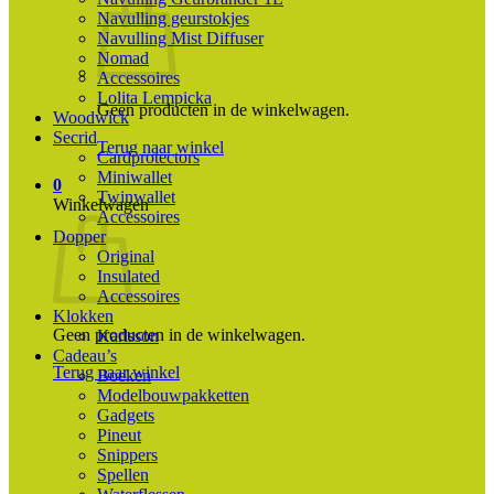
Navulling geurstokjes
Navulling Mist Diffuser
Nomad
Accessoires
Lolita Lempicka
Geen producten in de winkelwagen.
Woodwick
Secrid
Terug naar winkel
Cardprotectors
Miniwallet
0
Twinwallet
Winkelwagen
Accessoires
Dopper
Original
Insulated
Accessoires
Klokken
Geen producten in de winkelwagen.
Karlsson
Cadeau’s
Terug naar winkel
Boeken
Modelbouwpakketten
Gadgets
Pineut
Snippers
Spellen