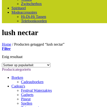
Zwitscherbox
Spiritueel
Modeaccessoires
Hi-Di-Hi Tassen
Telefoonkoorden
lush nectar
Home
/
Producten getagged “lush nectar”
Filter
Enig resultaat
Productcategorieën
Boeken
Cadeauboeken
Cadeau's
Festival Waterzakjes
Gadgets
Pineut
Spellen