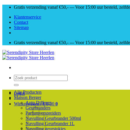
Skip
Gratis verzending vanaf €50,- --- Voor 15:00 uur besteld, zelfd
to
Klantenservice
content
Contact
Sitemap
Gratis verzending vanaf €50,- --- Voor 15:00 uur besteld, zelfd
Zoeken
naar:
Alle Producten
Login
Maison Berger
Auto Diffuser
Winkelwagen /
€
0,00
0
Geurbranders
Parfumverspreiders
Navulling Geurbrander 500ml
Navulling Geurbrander 1L
Navulling geurstokjes