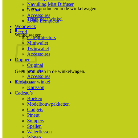
Navulling Mist Diffuser
Geen producten in de winkelwagen.
Nomad
Accessoires
Terug naar winkel
Lolita Lempicka
Woodwick
0
Secrid
Winkelwagen
Cardprotectors
Miniwallet
Twinwallet
Accessoires
Dopper
Original
Insulated
Geen producten in de winkelwagen.
Accessoires
Terug naar winkel
Klokken
Karlsson
Cadeau’s
Boeken
Modelbouwpakketten
Gadgets
Pineut
Snippers
Spellen
Waterflessen
Wonen