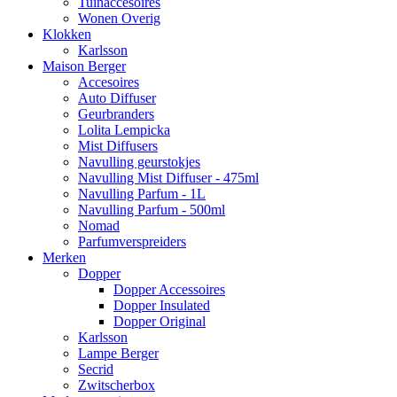
Tuinaccesoires
Wonen Overig
Klokken
Karlsson
Maison Berger
Accesoires
Auto Diffuser
Geurbranders
Lolita Lempicka
Mist Diffusers
Navulling geurstokjes
Navulling Mist Diffuser - 475ml
Navulling Parfum - 1L
Navulling Parfum - 500ml
Nomad
Parfumverspreiders
Merken
Dopper
Dopper Accessoires
Dopper Insulated
Dopper Original
Karlsson
Lampe Berger
Secrid
Zwitscherbox