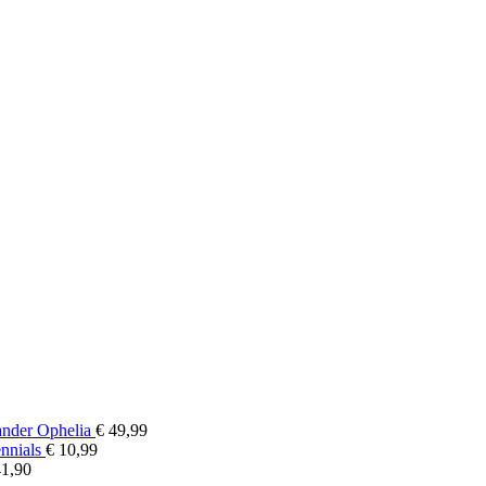
nder Ophelia
€
49,99
ennials
€
10,99
Prijsklasse:
1,90