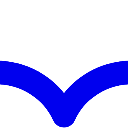
€ 13,90
tot
€ 41,90