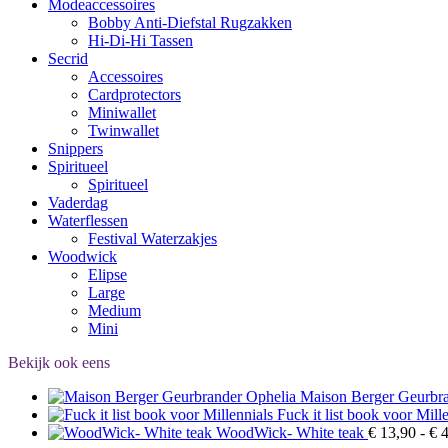
Modeaccessoires
Bobby Anti-Diefstal Rugzakken
Hi-Di-Hi Tassen
Secrid
Accessoires
Cardprotectors
Miniwallet
Twinwallet
Snippers
Spiritueel
Spiritueel
Vaderdag
Waterflessen
Festival Waterzakjes
Woodwick
Elipse
Large
Medium
Mini
Bekijk ook eens
Maison Berger Geurbra
Fuck it list book voor Mill
WoodWick- White teak
€
13,90
-
€
4