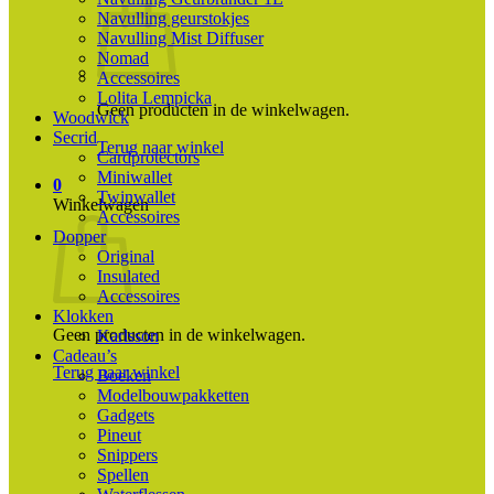
Navulling geurstokjes
Navulling Mist Diffuser
Nomad
Accessoires
Lolita Lempicka
Geen producten in de winkelwagen.
Woodwick
Secrid
Terug naar winkel
Cardprotectors
Miniwallet
0
Twinwallet
Winkelwagen
Accessoires
Dopper
Original
Insulated
Accessoires
Klokken
Geen producten in de winkelwagen.
Karlsson
Cadeau’s
Terug naar winkel
Boeken
Modelbouwpakketten
Gadgets
Pineut
Snippers
Spellen