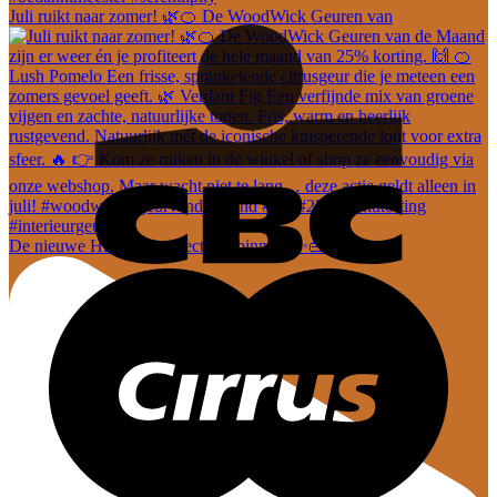
Juli ruikt naar zomer! 🌿🍊 De WoodWick Geuren van
De nieuwe Hi-Di-Hi collectie is binnen! ✨👜 En dez