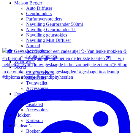
Maison Berger
Auto Diffuser
Geurbranders
Parfumverspreiders
Navulling Geurbrander 500ml
Navulling Geurbrander 1L
Navulling geurstokjes
Navulling Mist Diffuser
Nomad
Accessoires
Lolita Lempicka
Woodwick
Secrid
Cardprotectors
Miniwallet
Twinwallet
Accessoires
Dopper
Original
Insulated
Accessoires
Klokken
Karlsson
Cadeau’s
Boeken