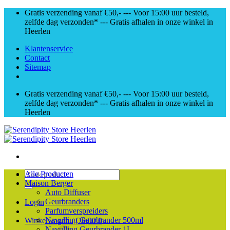
Skip
Gratis verzending vanaf €50,- --- Voor 15:00 uur besteld,
to
zelfde dag verzonden* --- Gratis afhalen in onze winkel in
content
Heerlen
Klantenservice
Contact
Sitemap
Gratis verzending vanaf €50,- --- Voor 15:00 uur besteld,
zelfde dag verzonden* --- Gratis afhalen in onze winkel in
Heerlen
Zoeken
Alle Producten
naar:
Maison Berger
Auto Diffuser
Geurbranders
Login
Parfumverspreiders
Navulling Geurbrander 500ml
Winkelwagen /
€
0,00
0
Navulling Geurbrander 1L