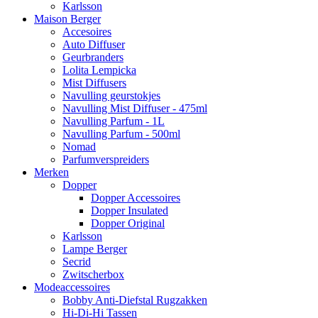
Karlsson
Maison Berger
Accesoires
Auto Diffuser
Geurbranders
Lolita Lempicka
Mist Diffusers
Navulling geurstokjes
Navulling Mist Diffuser - 475ml
Navulling Parfum - 1L
Navulling Parfum - 500ml
Nomad
Parfumverspreiders
Merken
Dopper
Dopper Accessoires
Dopper Insulated
Dopper Original
Karlsson
Lampe Berger
Secrid
Zwitscherbox
Modeaccessoires
Bobby Anti-Diefstal Rugzakken
Hi-Di-Hi Tassen