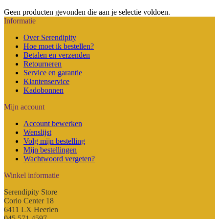
€ 41,90
Geen producten gevonden die aan je selectie voldoen.
Informatie
Over Serendipity
Hoe moet ik bestellen?
Betalen en verzenden
Retourneren
Service en garantie
Klantenservice
Kadobonnen
Mijn account
Account bewerken
Wenslijst
Volg mijn bestelling
Mijn bestellingen
Wachtwoord vergeten?
Winkel informatie
Serendipity Store
Corio Center 18
6411 LX Heerlen
045 571 4597