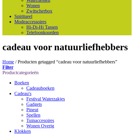
Waterflessen
Wonen
Zwitscherbox
Spiritueel
Modeaccessoires
Hi-Di-Hi Tassen
Telefoonkoorden
cadeau voor natuurliefhebbers
Home
/
Producten getagged “cadeau voor natuurliefhebbers”
Filter
Productcategorieën
Boeken
Cadeauboeken
Cadeau's
Festival Waterzakjes
Gadgets
Pineut
Spellen
Tuinaccesoires
Wonen Overig
Klokken