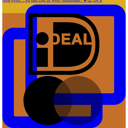
Nog even… en dan zijn ze weer onmisbaar! ☀️😎 De k