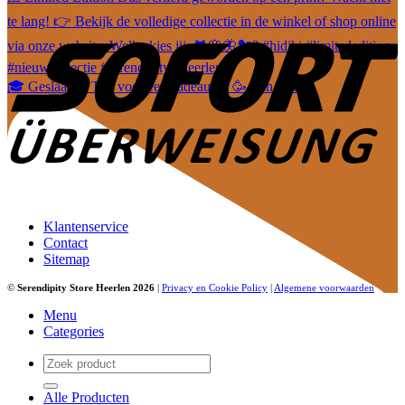
🎓 Geslaagd? Tijd voor een cadeautje! 🥳 Van leuke
Klantenservice
Contact
Sitemap
©
Serendipity Store Heerlen 2026
|
Privacy en Cookie Policy
|
Algemene voorwaarden
Menu
Categories
Zoeken
naar:
Alle Producten