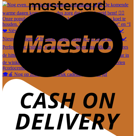
🎓🍎 Nog op zoek naar een leuk cadeautje voor de juf