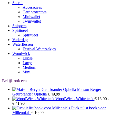
Secrid
Accessoires
Cardprotectors
Miniwallet
Twinwallet
Snippers
Spiritueel
Spiritueel
Vaderdag
Waterflessen
Festival Waterzakjes
Woodwick
Elipse
Large
Medium
Mini
Bekijk ook eens
Maison Berger
Geurbrander Ophelia
€
49,99
WoodWick- White teak
€
13,90
-
Prijsklasse:
€
41,90
€ 13,90
Fuck it list book voor
tot
Millennials
€
10,99