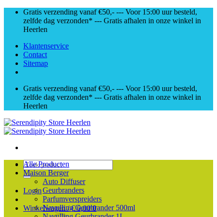
Skip
Gratis verzending vanaf €50,- --- Voor 15:00 uur besteld,
to
zelfde dag verzonden* --- Gratis afhalen in onze winkel in
content
Heerlen
Klantenservice
Contact
Sitemap
Gratis verzending vanaf €50,- --- Voor 15:00 uur besteld,
zelfde dag verzonden* --- Gratis afhalen in onze winkel in
Heerlen
Zoeken
Alle Producten
naar:
Maison Berger
Auto Diffuser
Geurbranders
Login
Parfumverspreiders
Navulling Geurbrander 500ml
Winkelwagen /
€
0,00
0
Navulling Geurbrander 1L