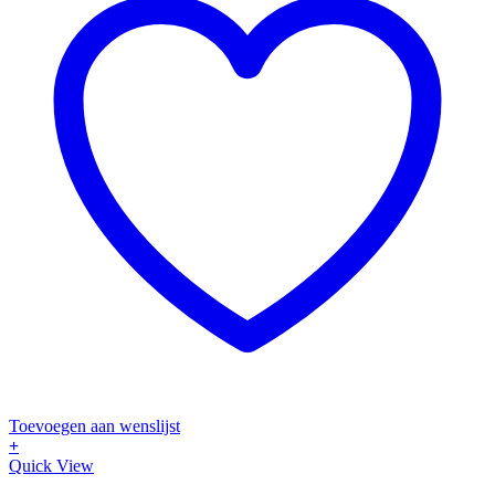
productpagina
Toevoegen aan wenslijst
+
Dit
Quick View
product