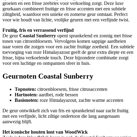
groeien en een frisse zeebries voor verkoeling zorgt. Deze luxe
geurkaars combineert fruitige en frisse accenten met een subtiele
ziltigheid, waardoor een unieke en zomerse geur ontstaat. Perfect
voor wie houdt van lichte, vrolijke geuren met een verfijnde twist.
Fruitig, fris en verrassend verfijnd
De geur
Coastal Sunberry
opent sprankelend en zonnig met frisse
tonen van citroenbloesem. Vervolgens komen sappige aardbeien
naar voren die zorgen voor een zachte fruitige zoetheid. Een subtiele
toevoeging van roze Himalayazout geeft de geur extra diepte en een
frisse, bijna verkoelende touch. Deze bijzondere combinatie zorgt
voor een luchtige en ontspannen sfeer in huis.
Geurnoten Coastal Sunberry
Topnoten:
citroenbloesem, frisse citrusaccenten
Hartnoten:
aardbei, rode bessen
Basisnoten:
roze Himalayazout, zachte warme accenten
De geur ontwikkelt zich van fris en sprankelend naar zacht fruitig
met een verfijnde, licht ziltige ondertoon die lang aangenaam
aanwezig blijft.
Het iconische houten lont van WoodWick