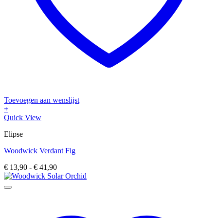
Toevoegen aan wenslijst
+
Dit
Quick View
product
Elipse
heeft
meerdere
Woodwick Verdant Fig
variaties.
Deze
Prijsklasse:
€
13,90
-
€
41,90
optie
€ 13,90
kan
tot
gekozen
€ 41,90
worden
op
de