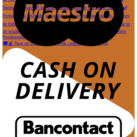
🎓🍎 Nog op zoek naar een leuk cadeautje voor de juf