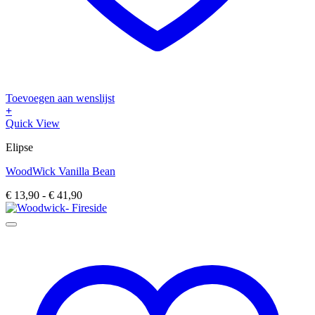
Toevoegen aan wenslijst
+
Dit
Quick View
product
Elipse
heeft
meerdere
WoodWick Vanilla Bean
variaties.
Deze
Prijsklasse:
€
13,90
-
€
41,90
optie
€ 13,90
kan
tot
gekozen
€ 41,90
worden
op
de
productpagina