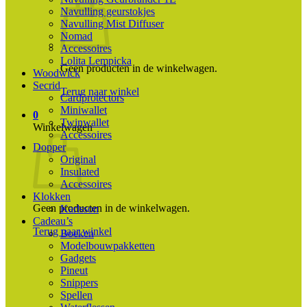
Navulling geurstokjes
Navulling Mist Diffuser
Nomad
Accessoires
Lolita Lempicka
Geen producten in de winkelwagen.
Woodwick
Secrid
Terug naar winkel
Cardprotectors
Miniwallet
0
Twinwallet
Winkelwagen
Accessoires
Dopper
Original
Insulated
Accessoires
Klokken
Geen producten in de winkelwagen.
Karlsson
Cadeau’s
Terug naar winkel
Boeken
Modelbouwpakketten
Gadgets
Pineut
Snippers
Spellen