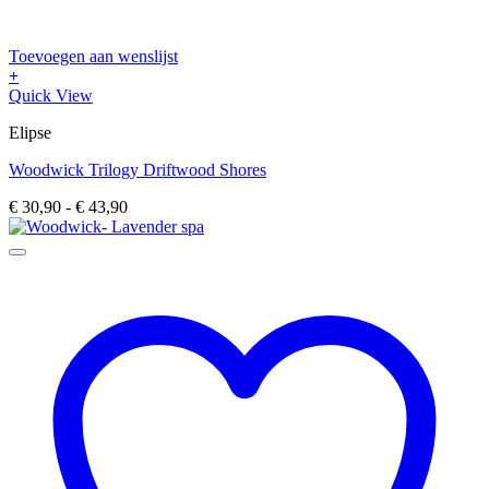
Toevoegen aan wenslijst
+
Dit
Quick View
product
Elipse
heeft
meerdere
Woodwick Trilogy Driftwood Shores
variaties.
Deze
Prijsklasse:
€
30,90
-
€
43,90
optie
€ 30,90
kan
tot
gekozen
€ 43,90
worden
op
de
productpagina