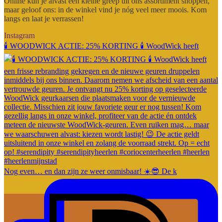
Online kun je alvast een kleine greep uit ons assortiment shoppen,
maar geloof ons: in de winkel vind je nóg veel meer moois. Kom
langs en laat je verrassen!
Instagram
🕯️ WOODWICK ACTIE: 25% KORTING 🕯️ WoodWick heeft
Nog even… en dan zijn ze weer onmisbaar! ☀️😎 De k