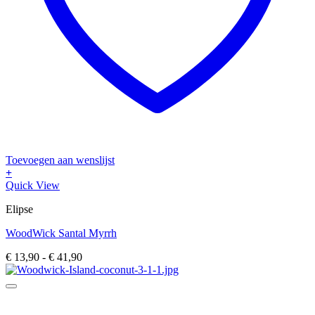
Toevoegen aan wenslijst
+
Dit
Quick View
product
Elipse
heeft
meerdere
WoodWick Santal Myrrh
variaties.
Deze
Prijsklasse:
€
13,90
-
€
41,90
optie
€ 13,90
kan
tot
gekozen
€ 41,90
worden
op