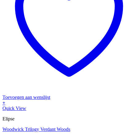
Toevoegen aan wenslijst
+
Dit
Quick View
product
Elipse
heeft
meerdere
Woodwick Trilogy Verdant Woods
variaties.
Deze