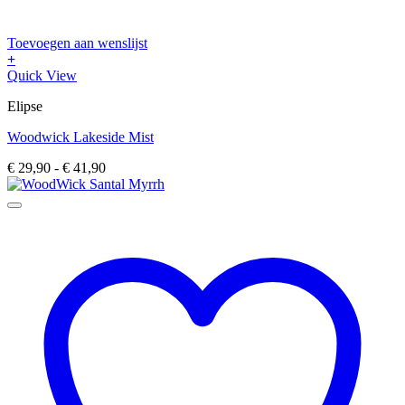
Toevoegen aan wenslijst
+
Dit
Quick View
product
Elipse
heeft
meerdere
Woodwick Lakeside Mist
variaties.
Deze
Prijsklasse:
€
29,90
-
€
41,90
optie
€ 29,90
kan
tot
gekozen
€ 41,90
worden
op
de
productpagina