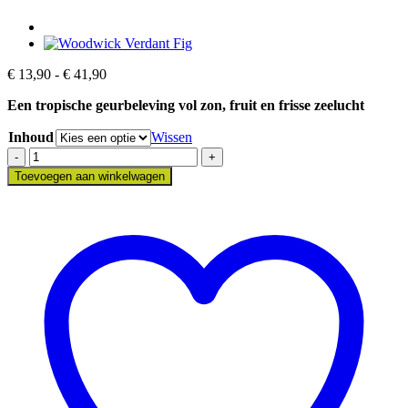
Prijsklasse:
€
13,90
-
€
41,90
€ 13,90
Een tropische geurbeleving vol zon, fruit en frisse zeelucht
tot
€ 41,90
Inhoud
Wissen
Woodwick
Coastal
Toevoegen aan winkelwagen
Sunberry
aantal