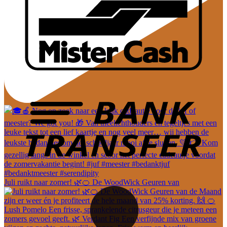
Juli ruikt naar zomer! 🌿🍊 De WoodWick Geuren van