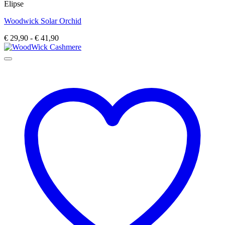
Elipse
heeft
meerdere
Woodwick Solar Orchid
variaties.
Deze
Prijsklasse:
€
29,90
-
€
41,90
optie
€ 29,90
kan
tot
gekozen
€ 41,90
worden
op
de
productpagina