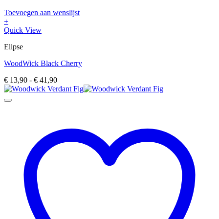
Toevoegen aan wenslijst
+
Dit
Quick View
product
Elipse
heeft
meerdere
WoodWick Black Cherry
variaties.
Deze
Prijsklasse:
€
13,90
-
€
41,90
optie
€ 13,90
kan
tot
gekozen
€ 41,90
worden
op
de
productpagina