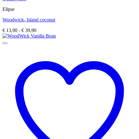
product
Elipse
heeft
meerdere
Woodwick- Island coconut
variaties.
Deze
Prijsklasse:
€
13,90
-
€
39,90
optie
€ 13,90
kan
tot
gekozen
€ 39,90
worden
op
de
productpagina