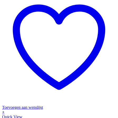
de
productpagina
Toevoegen aan wenslijst
+
Dit
Quick View