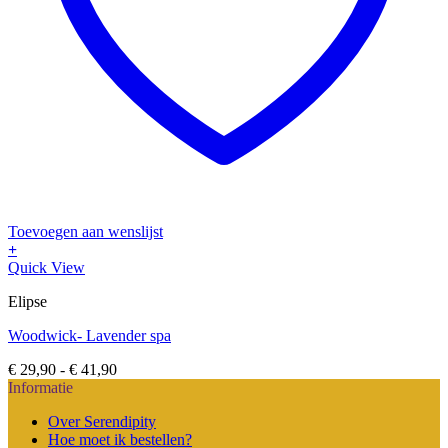
Toevoegen aan wenslijst
+
Dit
Quick View
product
Elipse
heeft
meerdere
Woodwick- Lavender spa
variaties.
Deze
Prijsklasse:
€
29,90
-
€
41,90
optie
€ 29,90
Informatie
kan
tot
gekozen
Over Serendipity
€ 41,90
worden
Hoe moet ik bestellen?
op