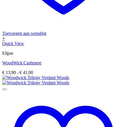
Toevoegen aan wenslijst
+
Dit
Quick View
product
Elipse
heeft
meerdere
WoodWick Cashmere
variaties.
Deze
Prijsklasse:
€
13,90
-
€
41,90
optie
€ 13,90
kan
tot
gekozen
€ 41,90
worden
op
de
productpagina