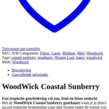
Toevoegen aan wenslijst
SKU:
N/B
Categorieën:
Elipse
,
Large
,
Medium
,
Mini
,
Woodwick
Tags:
coastal sunberry
,
geurkaars
,
Houten Lont
,
kaars
,
woodwick
Merk:
Woodwick
Beschrijving
Aanvullende informatie
WoodWick Coastal Sunberry
Een tropische geurbeleving vol zon, fruit en frisse zeelucht
Met de
WoodWick Coastal Sunberry geurkaars
waan je je direct
op een tropische bestemming waar rijpe bessen onder de warme zon