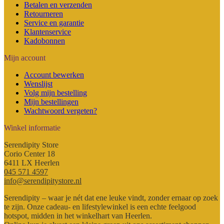
Betalen en verzenden
de
Retourneren
productpagina
Service en garantie
Klantenservice
Kadobonnen
Mijn account
Account bewerken
Wenslijst
Volg mijn bestelling
Mijn bestellingen
Wachtwoord vergeten?
Winkel informatie
Serendipity Store
Corio Center 18
6411 LX Heerlen
045 571 4597
info@serendipitystore.nl
Serendipity – waar je nét dat ene leuke vindt, zonder ernaar op zoek
te zijn. Onze cadeau- en lifestylewinkel is een echte feelgood
hotspot, midden in het winkelhart van Heerlen.