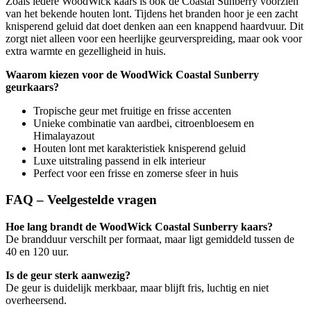
Zoals iedere WoodWick kaars is ook de Coastal Sunberry voorzien
van het bekende houten lont. Tijdens het branden hoor je een zacht
knisperend geluid dat doet denken aan een knappend haardvuur. Dit
zorgt niet alleen voor een heerlijke geurverspreiding, maar ook voor
extra warmte en gezelligheid in huis.
Waarom kiezen voor de WoodWick Coastal Sunberry
geurkaars?
Tropische geur met fruitige en frisse accenten
Unieke combinatie van aardbei, citroenbloesem en
Himalayazout
Houten lont met karakteristiek knisperend geluid
Luxe uitstraling passend in elk interieur
Perfect voor een frisse en zomerse sfeer in huis
FAQ – Veelgestelde vragen
Hoe lang brandt de WoodWick Coastal Sunberry kaars?
De brandduur verschilt per formaat, maar ligt gemiddeld tussen de
40 en 120 uur.
Is de geur sterk aanwezig?
De geur is duidelijk merkbaar, maar blijft fris, luchtig en niet
overheersend.