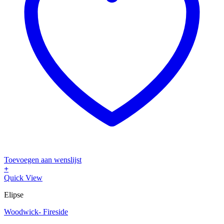
Toevoegen aan wenslijst
+
Dit
Quick View
product
Elipse
heeft
meerdere
Woodwick- Fireside
variaties.
Deze