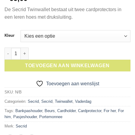
De Secrid Twinwallet bestaat uit twee cardprotectors in
een leren hoes met druksluiting.
Kleur
Secrid Twinwallet aantal
TOEVOEGEN AAN WINKELWAGEN
Toevoegen aan wenslijst
SKU:
N/B
Categorieën:
Secrid
,
Secrid
,
Twinwallet
,
Vaderdag
Tags:
Bankpashouder
,
Beurs
,
Cardholder
,
Cardprotector
,
For her
,
For
him
,
Pasjeshouder
,
Portemonnee
Merk:
Secrid