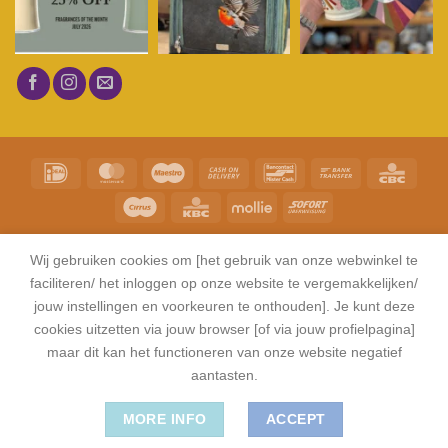
Volg op Instagram
KLANTENSERVICE
CONTACT
SITEMAP
Wij gebruiken cookies om [het gebruik van onze webwinkel te
©
Serendipity Store Heerlen 2026
|
Privacy en Cookie Policy
|
Algemene
faciliteren/ het inloggen op onze website te vergemakkelijken/
voorwaarden
jouw instellingen en voorkeuren te onthouden]. Je kunt deze
cookies uitzetten via jouw browser [of via jouw profielpagina]
maar dit kan het functioneren van onze website negatief
aantasten.
MORE INFO
ACCEPT