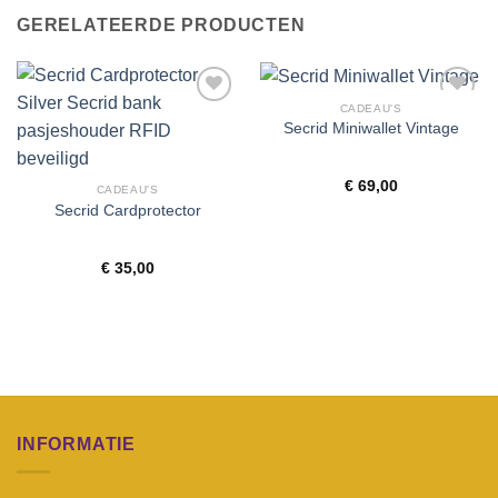
GERELATEERDE PRODUCTEN
CADEAU'S
Toevoegen
Toevoegen
Secrid Miniwallet Vintage
aan
aan
wenslijst
wenslijst
€
69,00
CADEAU'S
Secrid Cardprotector
€
35,00
INFORMATIE