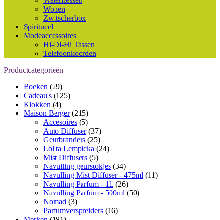
Waterflessen
Wonen
Zwitscherbox
Spiritueel
Modeaccessoires
Hi-Di-Hi Tassen
Telefoonkoorden
Productcategorieën
Boeken
(29)
Cadeau's
(125)
Klokken
(4)
Maison Berger
(215)
Accesoires
(5)
Auto Diffuser
(37)
Geurbranders
(25)
Lolita Lempicka
(24)
Mist Diffusers
(5)
Navulling geurstokjes
(34)
Navulling Mist Diffuser - 475ml
(11)
Navulling Parfum - 1L
(26)
Navulling Parfum - 500ml
(50)
Nomad
(3)
Parfumverspreiders
(16)
Merken
(181)