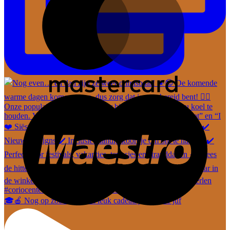
🎓🍎 Nog op zoek naar een leuk cadeautje voor de juf