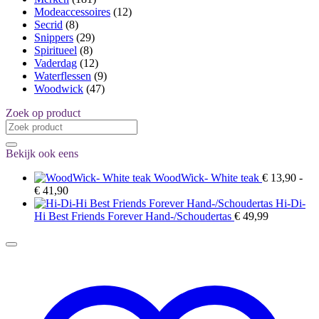
Modeaccessoires
(12)
Secrid
(8)
Snippers
(29)
Spiritueel
(8)
Vaderdag
(12)
Waterflessen
(9)
Woodwick
(47)
Zoek op product
Zoeken
naar:
Bekijk ook eens
WoodWick- White teak
€
13,90
-
Prijsklasse:
€
41,90
€ 13,90
Hi-Di-
tot
Hi Best Friends Forever Hand-/Schoudertas
€
49,99
€ 41,90