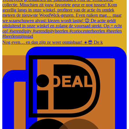
Nog even… en dan zijn ze weer onmisbaar! ☀️😎 De k