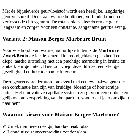
Met de bijgeleverde geurvloeistof wordt een heerlijke, langdurige
geur verspreid. Denk aan warme houttonen, verfijnde kruiden of
verfrissende citrusgeuren. De rotanstokjes absorberen de geur
langzaam en zorgen voor een constante, aangename geurbeleving.
Variant 2: Maison Berger Marbrure Bruin
Voor wie houdt van warme, natuurlijke tinten is de
Marbrure
Zwart/Bruin
de ideale keuze. Het mondgeblazen glas heeft een
diepe, aardse uitstraling met een prachtige marmering in bruine en
amberkleurige tinten. Hierdoor voegt deze diffuser een vleugje
gezelligheid en luxe toe aan je interieur.
Deze geurverspreider wordt geleverd met een exclusieve geur die
een combinatie kan zijn van kruidige, bloemige of houtachtige
noten. Het innovatieve capillaire systeem zorgt voor een subtiele en
gelijkmatige verspreiding van het parfum, zonder dat je er omkijken
naar hebt.
Waarom kiezen voor Maison Berger Marbrure?
✔ Uniek marmeren design, handgemaakt glas
✔ Langdurige geurverspreiding zonder vlam