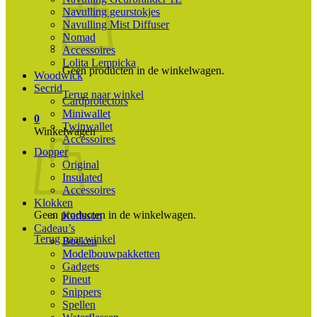
Navulling geurstokjes
Navulling Mist Diffuser
Nomad
Accessoires
Lolita Lempicka
Geen producten in de winkelwagen.
Woodwick
Secrid
Terug naar winkel
Cardprotectors
Miniwallet
0
Twinwallet
Winkelwagen
Accessoires
Dopper
Original
Insulated
Accessoires
Klokken
Geen producten in de winkelwagen.
Karlsson
Cadeau’s
Terug naar winkel
Boeken
Modelbouwpakketten
Gadgets
Pineut
Snippers
Spellen