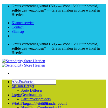
Skip
Gratis verzending vanaf €50,- --- Voor 15:00 uur besteld,
to
zelfde dag verzonden* --- Gratis afhalen in onze winkel in
content
Heerlen
Klantenservice
Contact
Sitemap
Gratis verzending vanaf €50,- --- Voor 15:00 uur besteld,
zelfde dag verzonden* --- Gratis afhalen in onze winkel in
Heerlen
Zoeken
Alle Producten
naar:
Maison Berger
Auto Diffuser
Geurbranders
Login
Parfumverspreiders
Navulling Geurbrander 500ml
Winkelwagen /
€
0,00
0
Navulling Geurbrander 1L