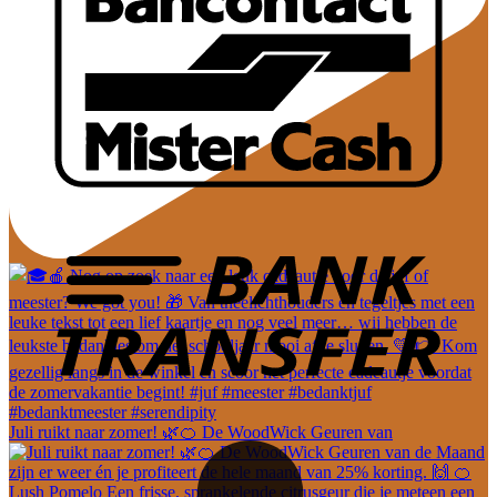
Juli ruikt naar zomer! 🌿🍊 De WoodWick Geuren van