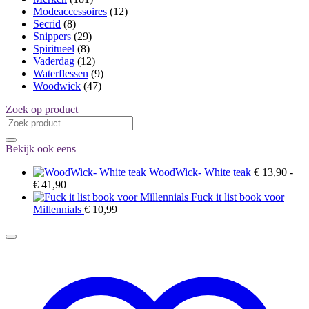
Modeaccessoires
(12)
Secrid
(8)
Snippers
(29)
Spiritueel
(8)
Vaderdag
(12)
Waterflessen
(9)
Woodwick
(47)
Zoek op product
Zoeken
naar:
Bekijk ook eens
WoodWick- White teak
€
13,90
-
Prijsklasse:
€
41,90
€ 13,90
Fuck it list book voor
tot
Millennials
€
10,99
€ 41,90