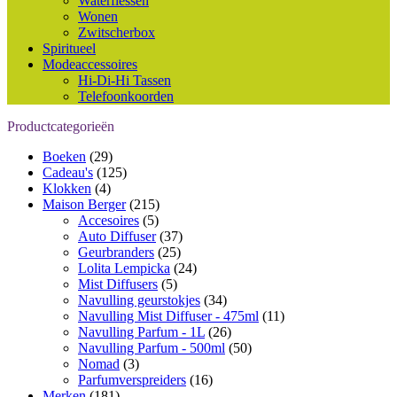
Waterflessen
Wonen
Zwitscherbox
Spiritueel
Modeaccessoires
Hi-Di-Hi Tassen
Telefoonkoorden
Productcategorieën
Boeken
(29)
Cadeau's
(125)
Klokken
(4)
Maison Berger
(215)
Accesoires
(5)
Auto Diffuser
(37)
Geurbranders
(25)
Lolita Lempicka
(24)
Mist Diffusers
(5)
Navulling geurstokjes
(34)
Navulling Mist Diffuser - 475ml
(11)
Navulling Parfum - 1L
(26)
Navulling Parfum - 500ml
(50)
Nomad
(3)
Parfumverspreiders
(16)
Merken
(181)