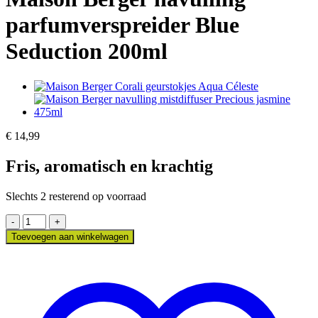
parfumverspreider Blue
Seduction 200ml
€
14,99
Fris, aromatisch en krachtig
Slechts 2 resterend op voorraad
Maison
Berger
Toevoegen aan winkelwagen
navulling
parfumverspreider
Blue
Seduction
200ml
aantal