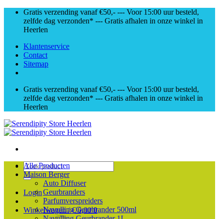
Skip
Gratis verzending vanaf €50,- --- Voor 15:00 uur besteld,
to
zelfde dag verzonden* --- Gratis afhalen in onze winkel in
content
Heerlen
Klantenservice
Contact
Sitemap
Gratis verzending vanaf €50,- --- Voor 15:00 uur besteld,
zelfde dag verzonden* --- Gratis afhalen in onze winkel in
Heerlen
Zoeken
Alle Producten
naar:
Maison Berger
Auto Diffuser
Geurbranders
Login
Parfumverspreiders
Navulling Geurbrander 500ml
Winkelwagen /
€
0,00
0
Navulling Geurbrander 1L