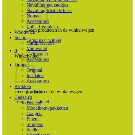
Navulling geurstokjes
Navulling Mist Diffuser
Nomad
Accessoires
Lolita Lempicka
Geen producten in de winkelwagen.
Woodwick
Secrid
Terug naar winkel
Cardprotectors
Miniwallet
0
Twinwallet
Winkelwagen
Accessoires
Dopper
Original
Insulated
Accessoires
Klokken
Geen producten in de winkelwagen.
Karlsson
Cadeau’s
Terug naar winkel
Boeken
Modelbouwpakketten
Gadgets
Pineut
Snippers
Spellen