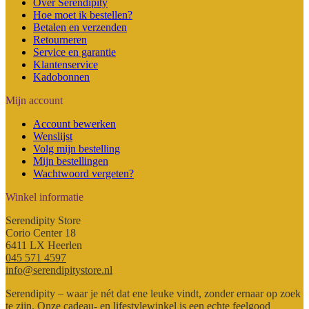
Over Serendipity
Hoe moet ik bestellen?
Betalen en verzenden
Retourneren
Service en garantie
Klantenservice
Kadobonnen
Mijn account
Account bewerken
Wenslijst
Volg mijn bestelling
Mijn bestellingen
Wachtwoord vergeten?
Winkel informatie
Serendipity Store
Corio Center 18
6411 LX Heerlen
045 571 4597
info@serendipitystore.nl
Serendipity – waar je nét dat ene leuke vindt, zonder ernaar op zoek
te zijn. Onze cadeau- en lifestylewinkel is een echte feelgood