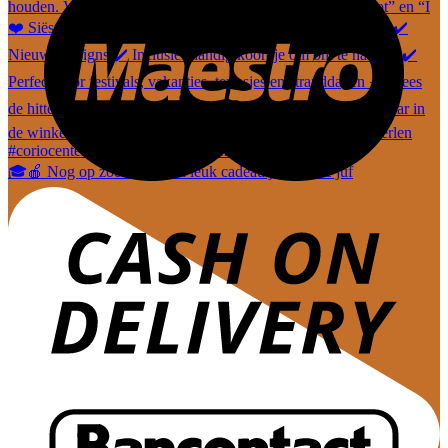
🎓🍎 Nog op zoek naar een leuk cadeautje voor de juf