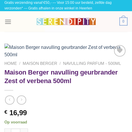
Gratis verzending vanaf €50,- --- Voor 15:00 uur besteld, zelfde dag
Skip
verzonden* --- Gratis afhalen in onze winkel in Heerlen
to
content
0
Toevoegen
HOME
/
MAISON BERGER
/
NAVULLING PARFUM - 500ML
aan
Maison Berger navulling geurbrander
wenslijst
Zest of verbena 500ml
16,99
€
Op voorraad
Maison Berger navulling geurbrander Zest of verbena 500ml aa