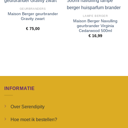
Toevoegen
Toevoegen
aan
aan
GEURBRANDERS
wenslijst
wenslijst
Maison Berger geurbrander
LAMPE BERGER
Gravity zwart
Maison Berger Navulling
geurbrander Virginia
€
75,00
Cedarwood 500ml
€
16,99
INFORMATIE
Over Serendipity
Hoe moet ik bestellen?