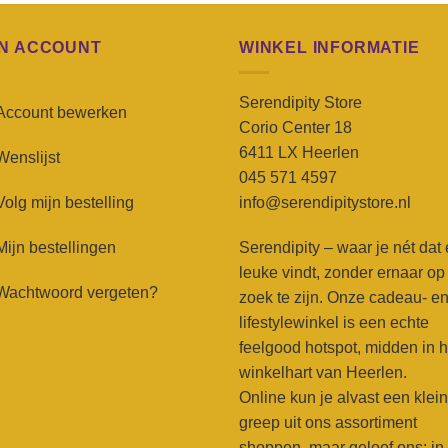
JN ACCOUNT
WINKEL INFORMATIE
Serendipity Store
Account bewerken
Corio Center 18
6411 LX Heerlen
Wenslijst
045 571 4597
Volg mijn bestelling
info@serendipitystore.nl
Mijn bestellingen
Serendipity – waar je nét dat
leuke vindt, zonder ernaar op
Wachtwoord vergeten?
zoek te zijn. Onze cadeau- e
lifestylewinkel is een echte
feelgood hotspot, midden in h
winkelhart van Heerlen.
Online kun je alvast een klei
greep uit ons assortiment
shoppen, maar geloof ons: in