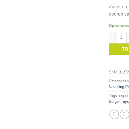
Zuiveren,
geuren va
Op voorra
Maison Ber
TO
SKU:
31272
Categorieë
Navulling P
Tags:
esprit
Berger
,
myst