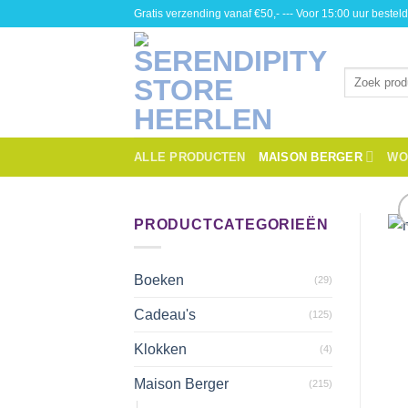
Skip
Gratis verzending vanaf €50,- --- Voor 15:00 uur besteld
to
content
Zoeken
naar:
ALLE PRODUCTEN
MAISON BERGER
WO
PRODUCTCATEGORIEËN
Boeken
(29)
Cadeau's
(125)
Klokken
(4)
Maison Berger
(215)