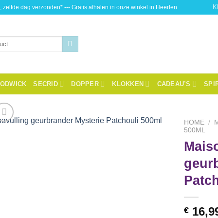
K
, zelfde dag verzonden* --- Gratis afhalen in onze winkel in Heerlen
ODWICK
SECRID
DOPPER
KLOKKEN
CADEAU’S
SPI
HOME
/
500ML
Mais
Toevoegen
aan
geur
wenslijst
Patch
16,9
€