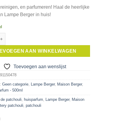
 reinigen, en parfumeren! Haal de heerlijke
n Lampe Berger in huis!
ad
ger Navulling geurbrander Mysterie Patchouli 500 ml aantal
EVOEGEN AAN WINKELWAGEN
Toevoegen aan wenslijst
91150478
n:
Geen categorie
,
Lampe Berger
,
Maison Berger
,
arfum - 500ml
 de patchouli
,
huisparfum
,
Lampe Berger
,
Maison
ery patchouli
,
patchouli