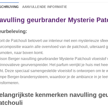
SCHRIJVING
AANVULLENDE INFORMATIE
avulling geurbrander Mysterie Pat
urbeleving:
rit de Patchouli betovert uw interieur met een mysterieuze sfe
rcompositie waarin alle overvloed van de patchouli, uiteraar
rnoten, naar boven komt.
son Berger navulling geurbrander Mysterie Patchouli vloeisto
innovatieve geurverspreider. Het parfum verrijkt je huis met heerl
ht. Deze speciaal samengestelde vloeistof is ontworpen om te 
pe Berger-brandersysteem, waardoor je de ambiance in je leef
nsformeren.
elangrijkste kenmerken navulling ge
atchouli