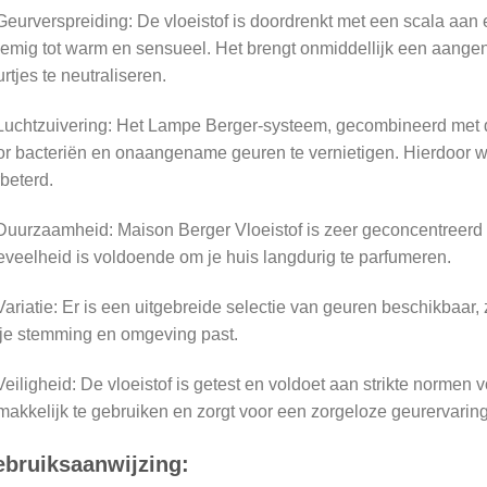
Geurverspreiding: De vloeistof is doordrenkt met een scala aan 
emig tot warm en sensueel. Het brengt onmiddellijk een aange
rtjes te neutraliseren.
Luchtzuivering: Het Lampe Berger-systeem, gecombineerd met dez
r bacteriën en onaangename geuren te vernietigen. Hierdoor word
beterd.
Duurzaamheid: Maison Berger Vloeistof is zeer geconcentreerd 
veelheid is voldoende om je huis langdurig te parfumeren.
Variatie: Er is een uitgebreide selectie van geuren beschikbaar, 
 je stemming en omgeving past.
Veiligheid: De vloeistof is getest en voldoet aan strikte normen vo
akkelijk te gebruiken en zorgt voor een zorgeloze geurervaring
bruiksaanwijzing: