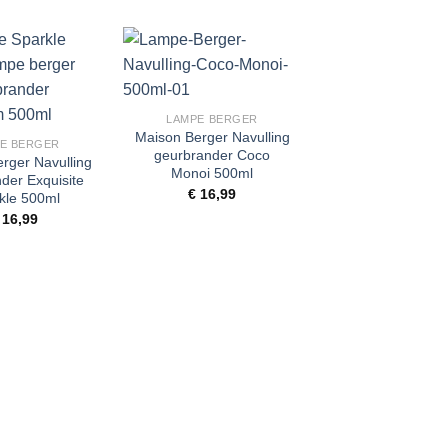
Toevoegen
Toevoegen
Toe
+
aan
aan
wenslijst
wenslijst
wen
LAMPE BERGER
Maison Berger Navulling
E BERGER
geurbrander Coco
rger Navulling
Monoi 500ml
der Exquisite
€
16,99
kle 500ml
16,99
+
LAMPE BERG
Maison Berger Nav
geurbrander Hib
Love 500ml
€
16,99