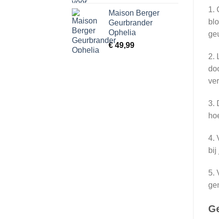
1. 
Maison Berger
blo
Geurbrander
Ophelia
geu
€
49,99
2. 
doo
ver
3. 
hoe
4. 
bij
5. 
gem
Ge