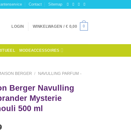
lantenservice
Contact
Sitemap
0
LOGIN
WINKELWAGEN /
€
0,00
RITUEEL
MODEACCESSOIRES
MAISON BERGER
/
NAVULLING PARFUM -
on Berger Navulling
brander Mysterie
ouli 500 ml
9