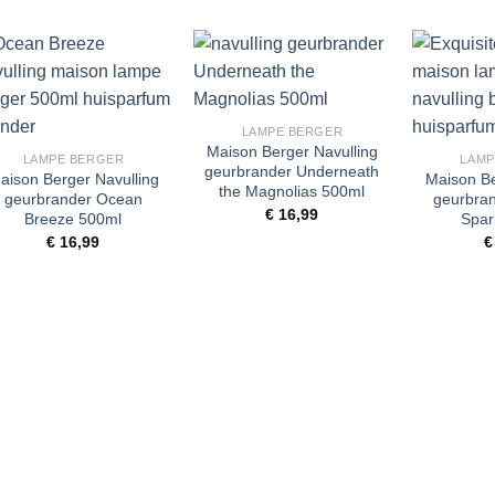
Toevoegen
Toevoegen
+
aan
aan
+
+
wenslijst
wenslijst
LAMPE BERGER
Maison Berger Navulling
LAMPE BERGER
LAMP
geurbrander Underneath
aison Berger Navulling
Maison Be
the Magnolias 500ml
geurbrander Ocean
geurbran
€
16,99
Breeze 500ml
Spar
€
16,99
€