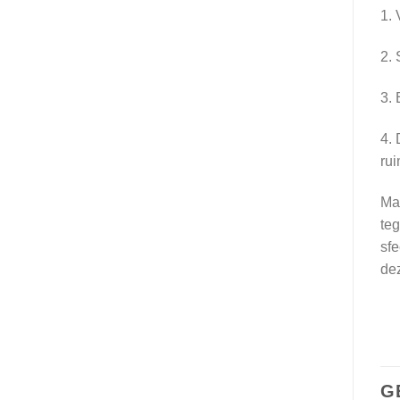
1. 
2. 
3. 
4. 
rui
Mai
teg
sfe
de
G