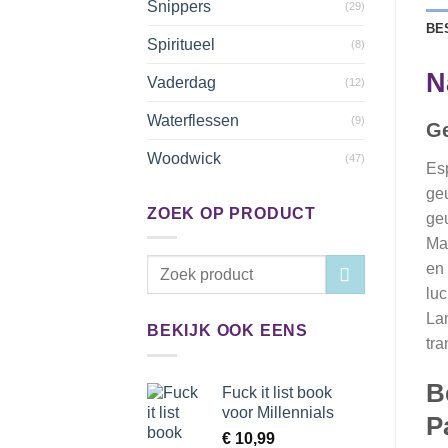
Snippers
(29)
BE
Spiritueel
(8)
N
Vaderdag
(12)
Waterflessen
(9)
Ge
Woodwick
(47)
Esp
geu
ZOEK OP PRODUCT
geu
Mai
Zoeken
en 
naar:
luc
Lam
BEKIJK OOK EENS
tra
B
Fuck it list book
voor Millennials
P
€
10,99