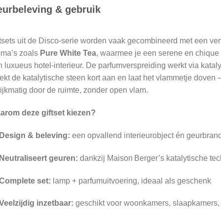
urbeleving & gebruik
tsets uit de Disco‑serie worden vaak gecombineerd met een verfij
oma’s zoals
Pure White Tea
, waarmee je een serene en chique
 luxueus hotel‑interieur.
De parfumverspreiding werkt via katalys
ekt de katalytische steen kort aan en laat het vlammetje doven
ijkmatig door de ruimte, zonder open vlam.
arom deze giftset kiezen?
Design & beleving:
een opvallend interieurobject én geurbrand
Neutraliseert geuren:
dankzij Maison Berger’s katalytische te
Complete set:
lamp + parfumuitvoering, ideaal als geschenk
Veelzijdig inzetbaar:
geschikt voor woonkamers, slaapkamers, 