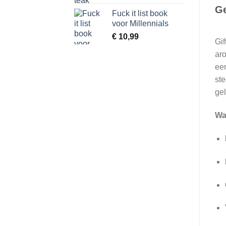
€ 13,90
Ge
Fuck it list book
tot
voor Millennials
€ 41,90
€
10,99
Gif
ar
een
ste
gel
Wa