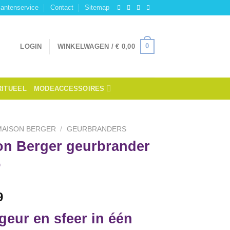
lantenservice
Contact
Sitemap
0
LOGIN
WINKELWAGEN /
€
0,00
RITUEEL
MODEACCESSOIRES
MAISON BERGER
/
GEURBRANDERS
on Berger geurbrander
o
9
, geur en sfeer in één