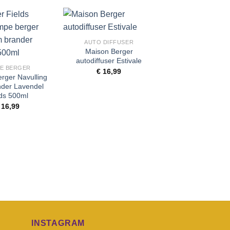
+
Toevoegen
Toevoegen
Toe
AUTO DIFFUSER
aan
aan
+
Maison Berger
wenslijst
wenslijst
wen
autodiffuser Estivale
E BERGER
LOLITA LEMPIC
€
16,99
rger Navulling
Maison Berg
nder Lavendel
geurkaars Lol
lds 500ml
Lempicka Swe
16,99
€
29,99
INSTAGRAM