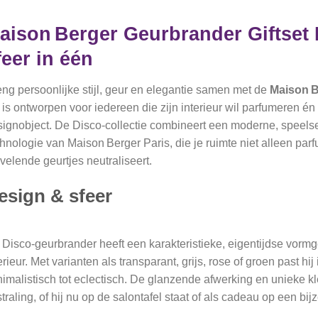
aison Berger Geurbrander Giftset D
feer in één
ng persoonlijke stijl, geur en elegantie samen met de
Maison B
 is ontworpen voor iedereen die zijn interieur wil parfumeren 
ignobject. De Disco‑collectie combineert een moderne, speelse
hnologie van Maison Berger Paris, die je ruimte niet alleen par
velende geurtjes neutraliseert.
esign & sfeer
Disco‑geurbrander heeft een karakteristieke, eigentijdse vormg
erieur. Met varianten als transparant, grijs, rose of groen past h
imalistisch tot eclectisch. De glanzende afwerking en unieke kle
straling, of hij nu op de salontafel staat of als cadeau op een bijzet