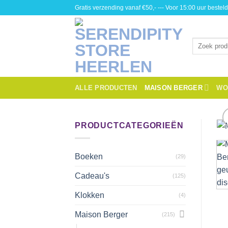
Skip
Gratis verzending vanaf €50,- --- Voor 15:00 uur besteld
to
content
Zoeken
naar:
ALLE PRODUCTEN
MAISON BERGER
WO
PRODUCTCATEGORIEËN
Boeken
(29)
Cadeau's
(125)
Klokken
(4)
Maison Berger
(215)