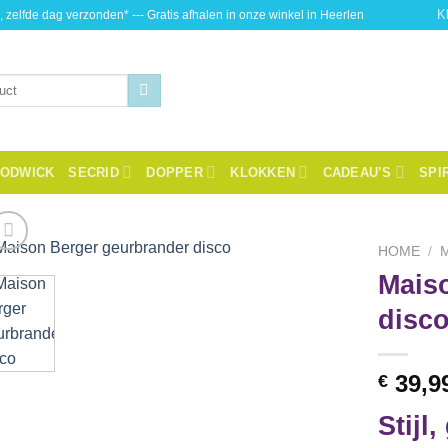
K
, zelfde dag verzonden* --- Gratis afhalen in onze winkel in Heerlen
ODWICK
SECRID
DOPPER
KLOKKEN
CADEAU’S
SPI
HOME
/
Mais
Toevoegen
disc
aan
wenslijst
39,9
€
Stijl