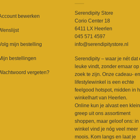
Serendipity Store
Account bewerken
Corio Center 18
6411 LX Heerlen
Wenslijst
045 571 4597
Volg mijn bestelling
info@serendipitystore.nl
Mijn bestellingen
Serendipity – waar je nét dat
leuke vindt, zonder ernaar op
Wachtwoord vergeten?
zoek te zijn. Onze cadeau- e
lifestylewinkel is een echte
feelgood hotspot, midden in h
winkelhart van Heerlen.
Online kun je alvast een klei
greep uit ons assortiment
shoppen, maar geloof ons: in
winkel vind je nóg veel meer
moois. Kom langs en laat je