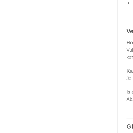
Ve
Ho
Vul
kat
Ka
Ja 
Is
Abs
G