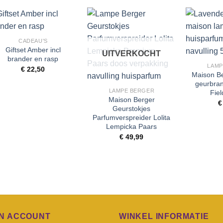
+
Toevoegen
Toevoegen
CADEAU'S
aan
aan
+
Giftset Amber incl
wenslijst
wenslijst
UITVERKOCHT
brander en rasp
LAMP
€
22,50
+
Maison Be
geurbra
LAMPE BERGER
Fie
Maison Berger
€
Geurstokjes
Parfumverspreider Lolita
Lempicka Paars
€
49,99
JN ACCOUNT
WINKEL INFORMATIE