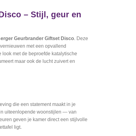
isco – Stijl, geur en
erger Geurbrander Giftset Disco
. Deze
én vernieuwen met een opvallend
 look met de beproefde katalytische
fumeert maar ook de lucht zuivert en
eving die een statement maakt in je
ij in uiteenlopende woonstijlen — van
uren geven je kamer direct een stijlvolle
tafel ligt.