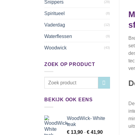
Snippers
(29)
M
Spiritueel
(8)
s
Vaderdag
(12)
Waterflessen
(9)
Bre
set
Woodwick
(43)
des
tec
ZOEK OP PRODUCT
ver
Zoeken
D
naar:
BEKIJK OOK EENS
De 
int
WoodWick- White
min
teak
uit
Prijsklasse:
€
13,90
-
€
41,90