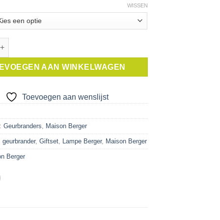
WISSEN
rger geurbrander disco aantal
EVOEGEN AAN WINKELWAGEN
Toevoegen aan wenslijst
n:
Geurbranders
,
Maison Berger
,
geurbrander
,
Giftset
,
Lampe Berger
,
Maison Berger
n Berger