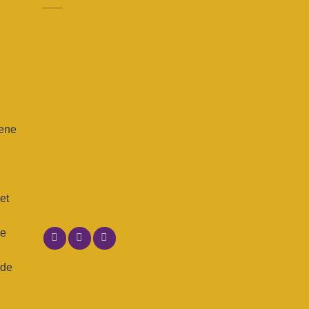
 ene
n
et
ne
 de