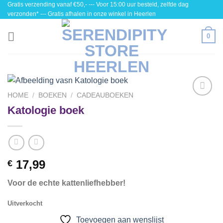
Gratis verzending vanaf €50,- --- Voor 15:00 uur besteld, zelfde dag
Skip
verzonden* --- Gratis afhalen in onze winkel in Heerlen
to
content
0
HOME
/
BOEKEN
/
CADEAUBOEKEN
Toevoegen
Katologie boek
aan
wenslijst
17,99
€
Voor de echte kattenliefhebber!
Uitverkocht
Toevoegen aan wenslijst