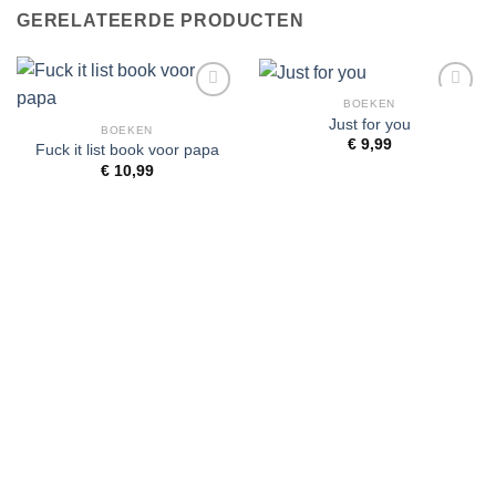
GERELATEERDE PRODUCTEN
BOEKEN
Toevoegen
Toevoegen
Just for you
aan
aan
BOEKEN
€
9,99
wenslijst
wenslijst
Fuck it list book voor papa
€
10,99