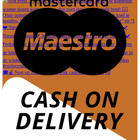
🎓🍎 Nog op zoek naar een leuk cadeautje voor de juf