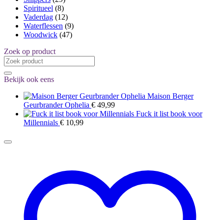
Spiritueel
(8)
Vaderdag
(12)
Waterflessen
(9)
Woodwick
(47)
Zoek op product
Zoeken
naar:
Bekijk ook eens
Maison Berger
Geurbrander Ophelia
€
49,99
Fuck it list book voor
Millennials
€
10,99