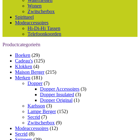
Waterflessen
Wonen
Zwitscherbox
Spiritueel
Modeaccessoires
Hi-Di-Hi Tassen
Telefoonkoorden
Productcategorieën
Boeken
(29)
Cadeau's
(125)
Klokken
(4)
Maison Berger
(215)
Merken
(181)
Dopper
(7)
Dopper Accessoires
(3)
Dopper Insulated
(3)
Dopper Original
(1)
Karlsson
(3)
Lampe Berger
(152)
Secrid
(7)
Zwitscherbox
(9)
Modeaccessoires
(12)
Secrid
(8)
Snippers
(29)