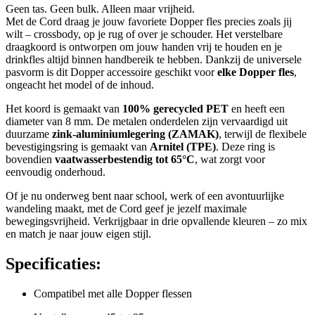
Geen tas. Geen bulk. Alleen maar vrijheid.
Met de Cord draag je jouw favoriete Dopper fles precies zoals jij
wilt – crossbody, op je rug of over je schouder. Het verstelbare
draagkoord is ontworpen om jouw handen vrij te houden en je
drinkfles altijd binnen handbereik te hebben. Dankzij de universele
pasvorm is dit Dopper accessoire geschikt voor
elke Dopper fles
,
ongeacht het model of de inhoud.
Het koord is gemaakt van
100% gerecycled PET
en heeft een
diameter van 8 mm. De metalen onderdelen zijn vervaardigd uit
duurzame
zink-aluminiumlegering (ZAMAK)
, terwijl de flexibele
bevestigingsring is gemaakt van
Arnitel (TPE)
. Deze ring is
bovendien
vaatwasserbestendig tot 65°C
, wat zorgt voor
eenvoudig onderhoud.
Of je nu onderweg bent naar school, werk of een avontuurlijke
wandeling maakt, met de Cord geef je jezelf maximale
bewegingsvrijheid. Verkrijgbaar in drie opvallende kleuren – zo mix
en match je naar jouw eigen stijl.
Specificaties:
Compatibel met alle Dopper flessen