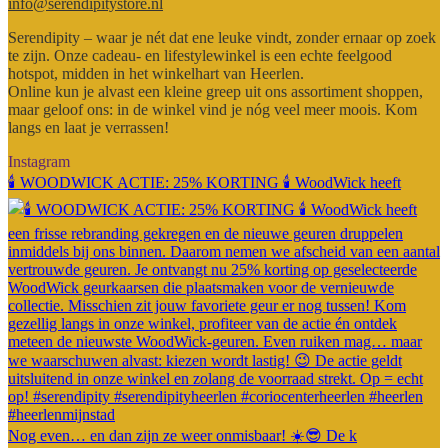
info@serendipitystore.nl
Serendipity – waar je nét dat ene leuke vindt, zonder ernaar op zoek
te zijn. Onze cadeau- en lifestylewinkel is een echte feelgood
hotspot, midden in het winkelhart van Heerlen.
Online kun je alvast een kleine greep uit ons assortiment shoppen,
maar geloof ons: in de winkel vind je nóg veel meer moois. Kom
langs en laat je verrassen!
Instagram
🕯️ WOODWICK ACTIE: 25% KORTING 🕯️ WoodWick heeft
Nog even… en dan zijn ze weer onmisbaar! ☀️😎 De k