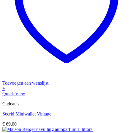
Toevoegen aan wenslijst
+
Dit
Quick View
product
Cadeau's
heeft
meerdere
Secrid Miniwallet Vintage
variaties.
Deze
€
69,00
optie
kan