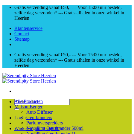
Skip
Gratis verzending vanaf €50,- --- Voor 15:00 uur besteld,
to
zelfde dag verzonden* --- Gratis afhalen in onze winkel in
content
Heerlen
Klantenservice
Contact
Sitemap
Gratis verzending vanaf €50,- --- Voor 15:00 uur besteld,
zelfde dag verzonden* --- Gratis afhalen in onze winkel in
Heerlen
Zoeken
Alle Producten
naar:
Maison Berger
Auto Diffuser
Geurbranders
Login
Parfumverspreiders
Navulling Geurbrander 500ml
Winkelwagen /
€
0,00
0
Navulling Geurbrander 1L