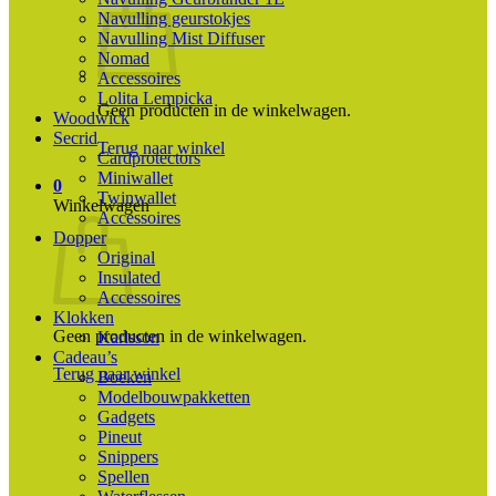
Navulling geurstokjes
Navulling Mist Diffuser
Nomad
Accessoires
Lolita Lempicka
Geen producten in de winkelwagen.
Woodwick
Secrid
Terug naar winkel
Cardprotectors
Miniwallet
0
Twinwallet
Winkelwagen
Accessoires
Dopper
Original
Insulated
Accessoires
Klokken
Geen producten in de winkelwagen.
Karlsson
Cadeau’s
Terug naar winkel
Boeken
Modelbouwpakketten
Gadgets
Pineut
Snippers
Spellen