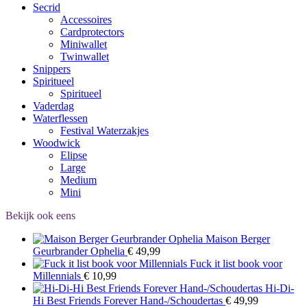
Secrid
Accessoires
Cardprotectors
Miniwallet
Twinwallet
Snippers
Spiritueel
Spiritueel
Vaderdag
Waterflessen
Festival Waterzakjes
Woodwick
Elipse
Large
Medium
Mini
Bekijk ook eens
Maison Berger
Geurbrander Ophelia
€
49,99
Fuck it list book voor
Millennials
€
10,99
Hi-Di-
Hi Best Friends Forever Hand-/Schoudertas
€
49,99