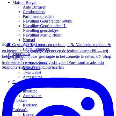
Maison Berger
Auto Diffuser
Geurbranders
Parfumverspreiders
Navulling Geurbrander 500ml
Navulling Geurbrander 1L
Navulling geurstokjes
Navulling Mist Diffuser
Nomad
Accessoires
Lolita Lempicka
Woodwick
Secrid
Cardprotectors
Miniwallet
Twinwallet
Accessoires
Dopper
Original
Insulated
Accessoires
Klokken
Karlsson
Cadeau’s
Boeken