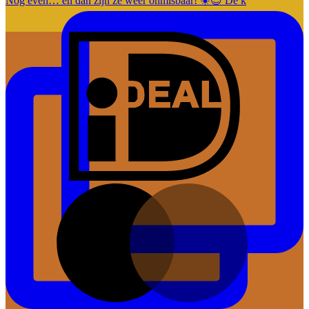
Nog even… en dan zijn ze weer onmisbaar! ☀️😎 De k