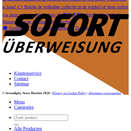
🎓 Geslaagd? Tijd voor een cadeautje! 🥳 Van leuke
Klantenservice
Contact
Sitemap
©
Serendipity Store Heerlen 2026
|
Privacy en Cookie Policy
|
Algemene voorwaarden
Menu
Categories
Zoeken
naar:
Alle Producten