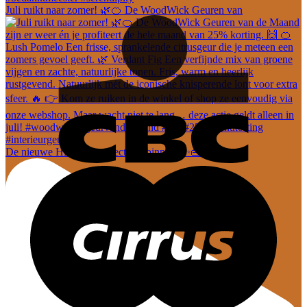
Juli ruikt naar zomer! 🌿🍊 De WoodWick Geuren van
De nieuwe Hi-Di-Hi collectie is binnen! ✨👜 En dez