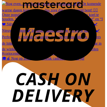
🎓🍎 Nog op zoek naar een leuk cadeautje voor de juf