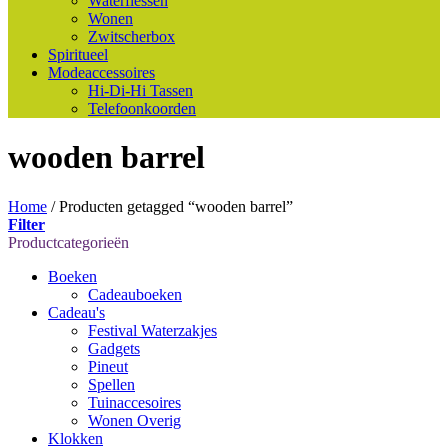
Waterflessen
Wonen
Zwitscherbox
Spiritueel
Modeaccessoires
Hi-Di-Hi Tassen
Telefoonkoorden
wooden barrel
Home
/
Producten getagged “wooden barrel”
Filter
Productcategorieën
Boeken
Cadeauboeken
Cadeau's
Festival Waterzakjes
Gadgets
Pineut
Spellen
Tuinaccesoires
Wonen Overig
Klokken