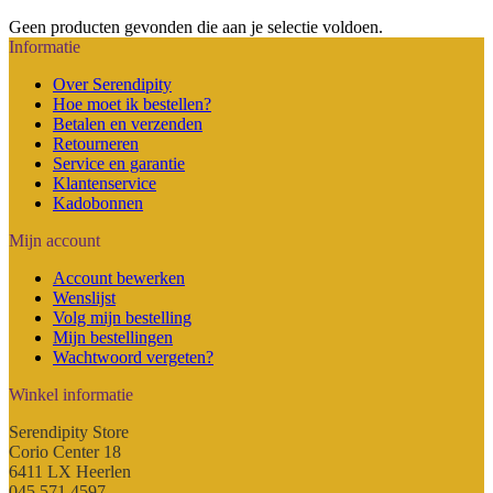
Geen producten gevonden die aan je selectie voldoen.
Informatie
Over Serendipity
Hoe moet ik bestellen?
Betalen en verzenden
Retourneren
Service en garantie
Klantenservice
Kadobonnen
Mijn account
Account bewerken
Wenslijst
Volg mijn bestelling
Mijn bestellingen
Wachtwoord vergeten?
Winkel informatie
Serendipity Store
Corio Center 18
6411 LX Heerlen
045 571 4597