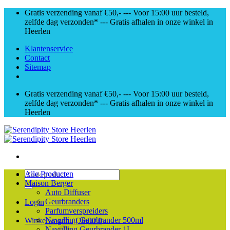
Skip
Gratis verzending vanaf €50,- --- Voor 15:00 uur besteld,
to
zelfde dag verzonden* --- Gratis afhalen in onze winkel in
content
Heerlen
Klantenservice
Contact
Sitemap
Gratis verzending vanaf €50,- --- Voor 15:00 uur besteld,
zelfde dag verzonden* --- Gratis afhalen in onze winkel in
Heerlen
Zoeken
Alle Producten
naar:
Maison Berger
Auto Diffuser
Geurbranders
Login
Parfumverspreiders
Navulling Geurbrander 500ml
Winkelwagen /
€
0,00
0
Navulling Geurbrander 1L