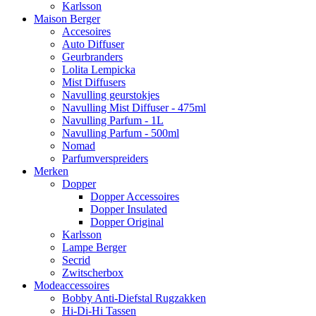
Karlsson
Maison Berger
Accesoires
Auto Diffuser
Geurbranders
Lolita Lempicka
Mist Diffusers
Navulling geurstokjes
Navulling Mist Diffuser - 475ml
Navulling Parfum - 1L
Navulling Parfum - 500ml
Nomad
Parfumverspreiders
Merken
Dopper
Dopper Accessoires
Dopper Insulated
Dopper Original
Karlsson
Lampe Berger
Secrid
Zwitscherbox
Modeaccessoires
Bobby Anti-Diefstal Rugzakken
Hi-Di-Hi Tassen