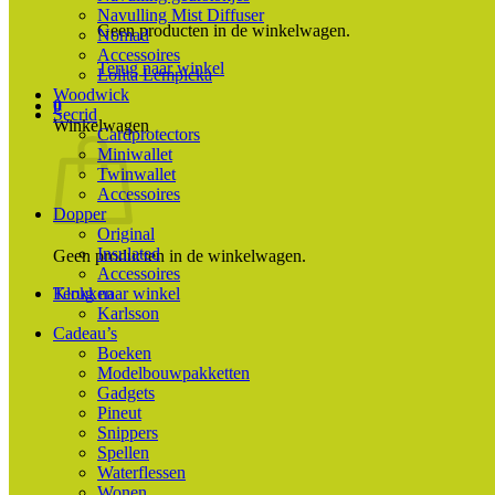
Navulling Mist Diffuser
Geen producten in de winkelwagen.
Nomad
Accessoires
Terug naar winkel
Lolita Lempicka
Woodwick
0
Secrid
Winkelwagen
Cardprotectors
Miniwallet
Twinwallet
Accessoires
Dopper
Original
Insulated
Geen producten in de winkelwagen.
Accessoires
Terug naar winkel
Klokken
Karlsson
Cadeau’s
Boeken
Modelbouwpakketten
Gadgets
Pineut
Snippers
Spellen
Waterflessen
Wonen