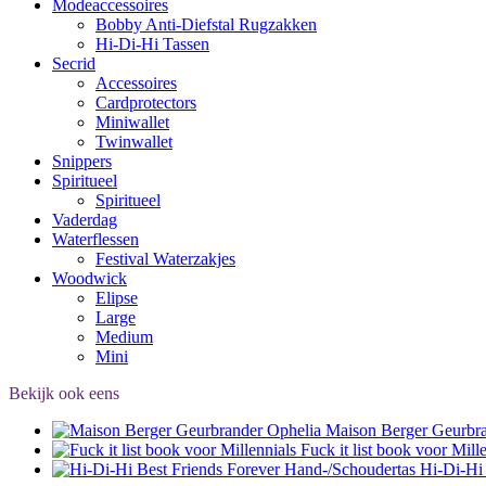
Modeaccessoires
Bobby Anti-Diefstal Rugzakken
Hi-Di-Hi Tassen
Secrid
Accessoires
Cardprotectors
Miniwallet
Twinwallet
Snippers
Spiritueel
Spiritueel
Vaderdag
Waterflessen
Festival Waterzakjes
Woodwick
Elipse
Large
Medium
Mini
Bekijk ook eens
Maison Berger Geurbra
Fuck it list book voor Mill
Hi-Di-Hi