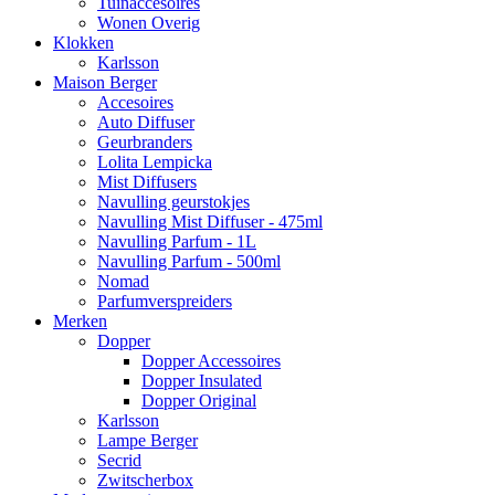
Tuinaccesoires
Wonen Overig
Klokken
Karlsson
Maison Berger
Accesoires
Auto Diffuser
Geurbranders
Lolita Lempicka
Mist Diffusers
Navulling geurstokjes
Navulling Mist Diffuser - 475ml
Navulling Parfum - 1L
Navulling Parfum - 500ml
Nomad
Parfumverspreiders
Merken
Dopper
Dopper Accessoires
Dopper Insulated
Dopper Original
Karlsson
Lampe Berger
Secrid
Zwitscherbox