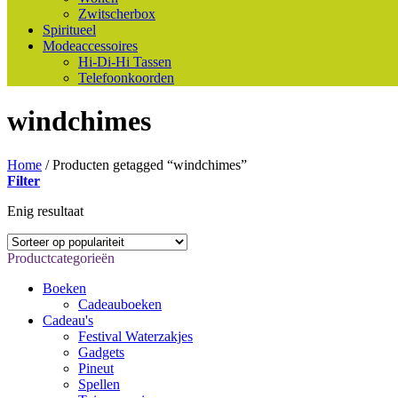
Zwitscherbox
Spiritueel
Modeaccessoires
Hi-Di-Hi Tassen
Telefoonkoorden
windchimes
Home
/
Producten getagged “windchimes”
Filter
Enig resultaat
Productcategorieën
Boeken
Cadeauboeken
Cadeau's
Festival Waterzakjes
Gadgets
Pineut
Spellen