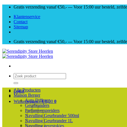
Skip
Gratis verzending vanaf €50,- --- Voor 15:00 uur besteld, zelfd
to
Klantenservice
content
Contact
Sitemap
Gratis verzending vanaf €50,- --- Voor 15:00 uur besteld, zelfd
Zoeken
naar:
Alle Producten
Login
Maison Berger
Auto Diffuser
Winkelwagen /
€
0,00
0
Geurbranders
Parfumverspreiders
Navulling Geurbrander 500ml
Navulling Geurbrander 1L
Navulling geurstokjes