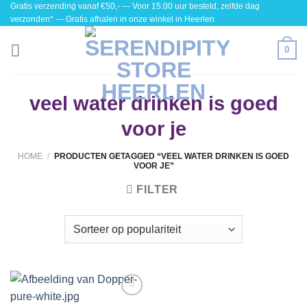
Gratis verzending vanaf €50,- --- Voor 15:00 uur besteld, zelfde dag
Skip
verzonden* --- Gratis afhalen in onze winkel in Heerlen
to
content
0
veel water drinken is goed
voor je
HOME
/
PRODUCTEN GETAGGED “VEEL WATER DRINKEN IS GOED
VOOR JE”
FILTER
Toevoegen