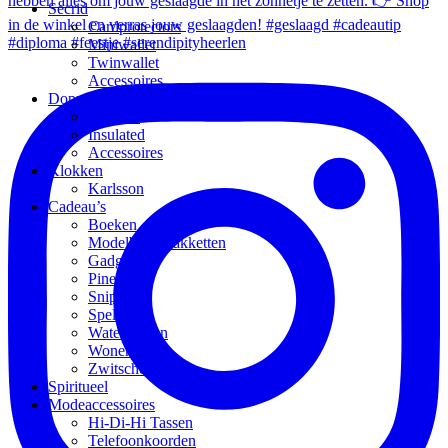
Secrid
Cardprotectors
Miniwallet
Twinwallet
Accessoires
Dopper
Original
Insulated
Accessoires
Klokken
Karlsson
Cadeau’s
Boeken
Modelbouwpakketten
Gadgets
Pineut
Snippers
Spellen
Waterflessen
Wonen
Zwitscherbox
Spiritueel
Modeaccessoires
Hi-Di-Hi Tassen
Telefoonkoorden