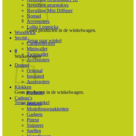
Navulling geurstokjes
Navulling Mist Diffuser
Nomad
Accessoires
Lolita Lempicka
Geen producten in de winkelwagen.
Woodwick
Secrid
Terug naar winkel
Cardprotectors
Miniwallet
0
Twinwallet
Winkelwagen
Accessoires
Dopper
Original
Insulated
Accessoires
Klokken
Geen producten in de winkelwagen.
Karlsson
Cadeau’s
Terug naar winkel
Boeken
Modelbouwpakketten
Gadgets
Pineut
Snippers
Spellen