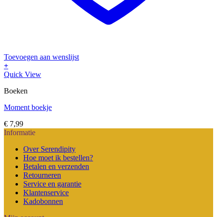
Toevoegen aan wenslijst
+
Dit
Quick View
product
Boeken
heeft
meerdere
Moment boekje
variaties.
Deze
€
7,99
optie
Informatie
kan
gekozen
Over Serendipity
worden
Hoe moet ik bestellen?
op
Betalen en verzenden
de
Retourneren
productpagina
Service en garantie
Klantenservice
Kadobonnen