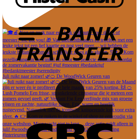
Juli ruikt naar zomer! 🌿🍊 De WoodWick Geuren van