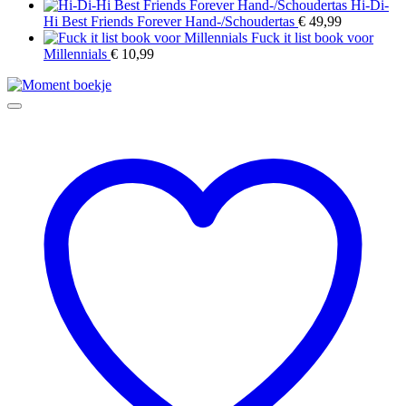
€ 13,90
Hi-Di-
tot
Hi Best Friends Forever Hand-/Schoudertas
€
49,99
€ 41,90
Fuck it list book voor
Millennials
€
10,99