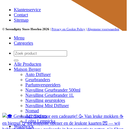
Klantenservice
Contact
Sitemap
©
Serendipity Store Heerlen 2026
|
Privacy en Cookie Policy
|
Algemene voorwaarden
Menu
Categories
Zoeken
naar:
Alle Producten
Maison Berger
Auto Diffuser
Geurbranders
Parfumverspreiders
Navulling Geurbrander 500ml
Navulling Geurbrander 1L
Navulling geurstokjes
Navulling Mist Diffuser
Nomad
Accessoires
Lolita Lempicka
Woodwick