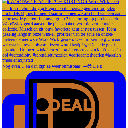
Nog even… en dan zijn ze weer onmisbaar! ☀️😎 De k