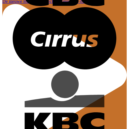
De nieuwe Hi-Di-Hi collectie is binnen! ✨👜 En dez