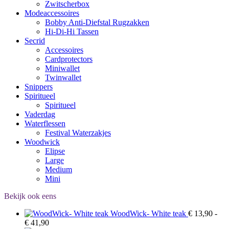
Zwitscherbox
Modeaccessoires
Bobby Anti-Diefstal Rugzakken
Hi-Di-Hi Tassen
Secrid
Accessoires
Cardprotectors
Miniwallet
Twinwallet
Snippers
Spiritueel
Spiritueel
Vaderdag
Waterflessen
Festival Waterzakjes
Woodwick
Elipse
Large
Medium
Mini
Bekijk ook eens
WoodWick- White teak
€
13,90
-
Prijsklasse:
€
41,90