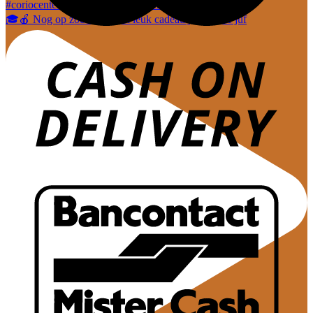
🎓🍎 Nog op zoek naar een leuk cadeautje voor de juf