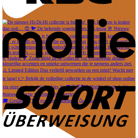
🎓 Geslaagd? Tijd voor een cadeautje! 🥳 Van leuke