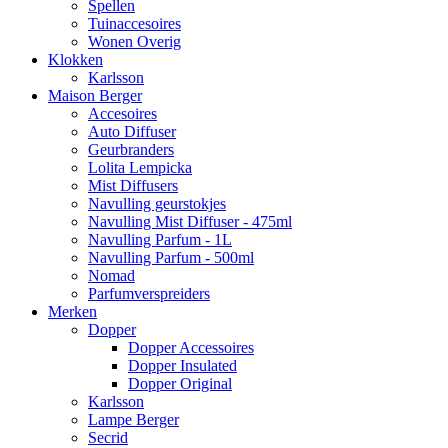
Spellen
Tuinaccesoires
Wonen Overig
Klokken
Karlsson
Maison Berger
Accesoires
Auto Diffuser
Geurbranders
Lolita Lempicka
Mist Diffusers
Navulling geurstokjes
Navulling Mist Diffuser - 475ml
Navulling Parfum - 1L
Navulling Parfum - 500ml
Nomad
Parfumverspreiders
Merken
Dopper
Dopper Accessoires
Dopper Insulated
Dopper Original
Karlsson
Lampe Berger
Secrid