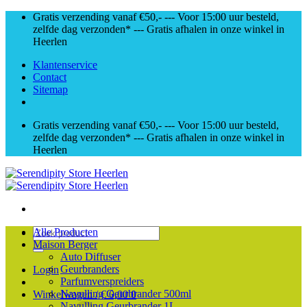
Skip
Gratis verzending vanaf €50,- --- Voor 15:00 uur besteld,
to
zelfde dag verzonden* --- Gratis afhalen in onze winkel in
content
Heerlen
Klantenservice
Contact
Sitemap
Gratis verzending vanaf €50,- --- Voor 15:00 uur besteld,
zelfde dag verzonden* --- Gratis afhalen in onze winkel in
Heerlen
Zoeken
Alle Producten
naar:
Maison Berger
Auto Diffuser
Geurbranders
Login
Parfumverspreiders
Navulling Geurbrander 500ml
Winkelwagen /
€
0,00
0
Navulling Geurbrander 1L