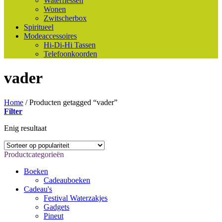
Waterflessen
Wonen
Zwitscherbox
Spiritueel
Modeaccessoires
Hi-Di-Hi Tassen
Telefoonkoorden
vader
Home
/
Producten getagged “vader”
Filter
Enig resultaat
Productcategorieën
Boeken
Cadeauboeken
Cadeau's
Festival Waterzakjes
Gadgets
Pineut