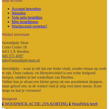
Mijn account
Account bewerken
Wenslijst
Volg mijn bestelling
Mijn bestellingen
Wachtwoord vergeten?
Winkel informatie
Serendipity Store
Corio Center 18
6411 LX Heerlen
045 571 4597
info@serendipitystore.nl
Serendipity – waar je nét dat ene leuke vindt, zonder ernaar op zoek
te zijn. Onze cadeau- en lifestylewinkel is een echte feelgood
hotspot, midden in het winkelhart van Heerlen.
Online kun je alvast een kleine greep uit ons assortiment shoppen,
maar geloof ons: in de winkel vind je nóg veel meer moois. Kom
langs en laat je verrassen!
Instagram
🕯️ WOODWICK ACTIE: 25% KORTING 🕯️ WoodWick heeft