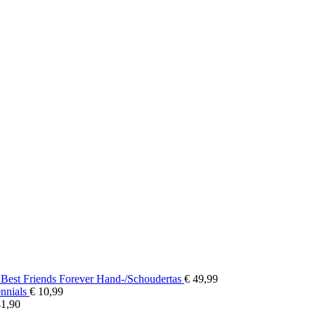
 Best Friends Forever Hand-/Schoudertas
€
49,99
ennials
€
10,99
Prijsklasse:
1,90