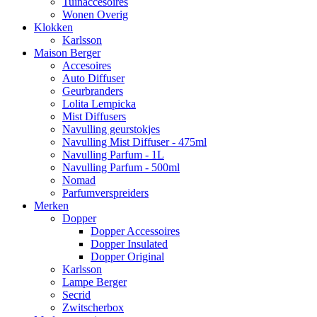
Tuinaccesoires
Wonen Overig
Klokken
Karlsson
Maison Berger
Accesoires
Auto Diffuser
Geurbranders
Lolita Lempicka
Mist Diffusers
Navulling geurstokjes
Navulling Mist Diffuser - 475ml
Navulling Parfum - 1L
Navulling Parfum - 500ml
Nomad
Parfumverspreiders
Merken
Dopper
Dopper Accessoires
Dopper Insulated
Dopper Original
Karlsson
Lampe Berger
Secrid
Zwitscherbox