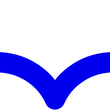
€ 13,90
tot
€ 41,90