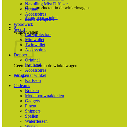
Navulling Mist Diffuser
Geen producten in de winkelwagen.
Nomad
Accessoires
Terug naar winkel
Lolita Lempicka
Woodwick
0
Secrid
Winkelwagen
Cardprotectors
Miniwallet
Twinwallet
Accessoires
Dopper
Original
Insulated
Geen producten in de winkelwagen.
Accessoires
Terug naar winkel
Klokken
Karlsson
Cadeau’s
Boeken
Modelbouwpakketten
Gadgets
Pineut
Snippers
Spellen
Waterflessen
Wonen