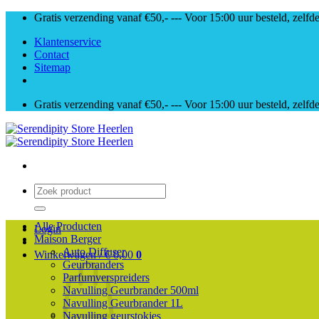
Skip
Gratis verzending vanaf €50,- --- Voor 15:00 uur besteld, zelfd
to
Klantenservice
content
Contact
Sitemap
Gratis verzending vanaf €50,- --- Voor 15:00 uur besteld, zelfd
Zoeken
naar:
Alle Producten
Login
Maison Berger
Auto Diffuser
Winkelwagen /
€
0,00
0
Geurbranders
Parfumverspreiders
Navulling Geurbrander 500ml
Navulling Geurbrander 1L
Navulling geurstokjes