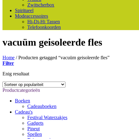
Zwitscherbox
Spiritueel
Modeaccessoires
Hi-Di-Hi Tassen
Telefoonkoorden
vacuüm geisoleerde fles
Home
/
Producten getagged “vacuüm geisoleerde fles”
Filter
Enig resultaat
Productcategorieën
Boeken
Cadeauboeken
Cadeau's
Festival Waterzakjes
Gadgets
Pineut
Spellen