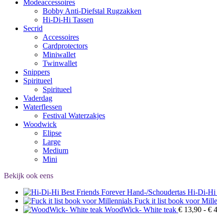
Modeaccessoires
Bobby Anti-Diefstal Rugzakken
Hi-Di-Hi Tassen
Secrid
Accessoires
Cardprotectors
Miniwallet
Twinwallet
Snippers
Spiritueel
Spiritueel
Vaderdag
Waterflessen
Festival Waterzakjes
Woodwick
Elipse
Large
Medium
Mini
Bekijk ook eens
Hi-Di-Hi
Fuck it list book voor Mill
WoodWick- White teak
€
13,90
-
€
4