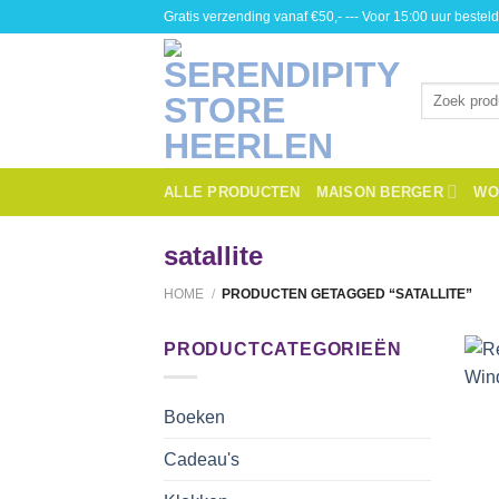
Skip
Gratis verzending vanaf €50,- --- Voor 15:00 uur besteld
to
content
Zoeken
naar:
ALLE PRODUCTEN
MAISON BERGER
WO
satallite
HOME
/
PRODUCTEN GETAGGED “SATALLITE”
PRODUCTCATEGORIEËN
+
Boeken
Cadeau's