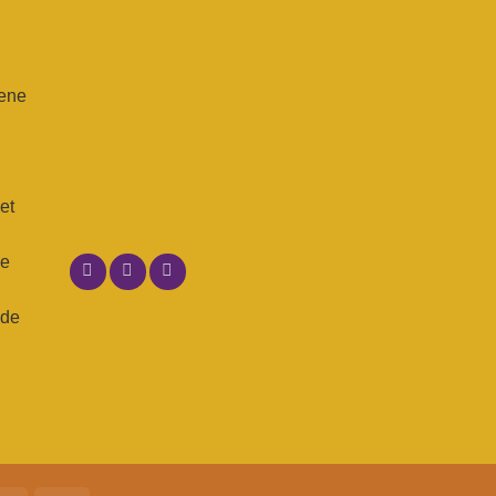
 ene
n
et
ne
 de