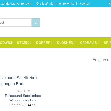
K
, zelfde dag verzonden* --- Gratis afhalen in onze winkel in Heerlen
ODWICK
SECRID
DOPPER
KLOKKEN
CADEAU’S
SPI
Enig resul
Toevoegen
CADEAU'S
aan
Relaxound Satellitebox
wenslijst
Windgongen Box
Prijsklasse:
€
39,99
-
€
44,99
€ 39,99