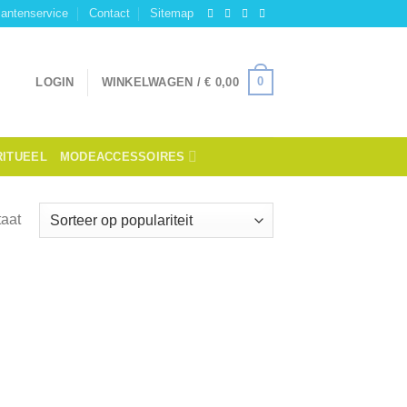
lantenservice
Contact
Sitemap
0
LOGIN
WINKELWAGEN /
€
0,00
RITUEEL
MODEACCESSOIRES
taat