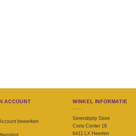
JN ACCOUNT
WINKEL INFORMATIE
Serendipity Store
Account bewerken
Corio Center 18
6411 LX Heerlen
Wenslijst