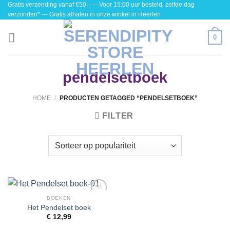
Gratis verzending vanaf €50,- --- Voor 15:00 uur besteld, zelfde dag
Skip
verzonden* --- Gratis afhalen in onze winkel in Heerlen
to
content
0
pendelsetboek
HOME
/
PRODUCTEN GETAGGED “PENDELSETBOEK”
FILTER
BOEKEN
Toevoegen
Het Pendelset boek
aan
€
12,99
wenslijst