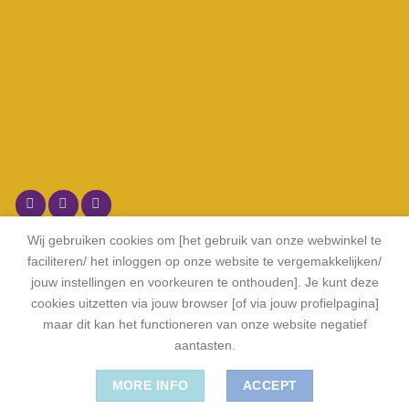
Wij gebruiken cookies om [het gebruik van onze webwinkel te
faciliteren/ het inloggen op onze website te vergemakkelijken/
jouw instellingen en voorkeuren te onthouden]. Je kunt deze
cookies uitzetten via jouw browser [of via jouw profielpagina]
maar dit kan het functioneren van onze website negatief
aantasten.
KLANTENSERVICE
CONTACT
SITEMAP
©
Serendipity Store Heerlen 2026
|
Privacy en Cookie Policy
|
Algemene
MORE INFO
ACCEPT
voorwaarden