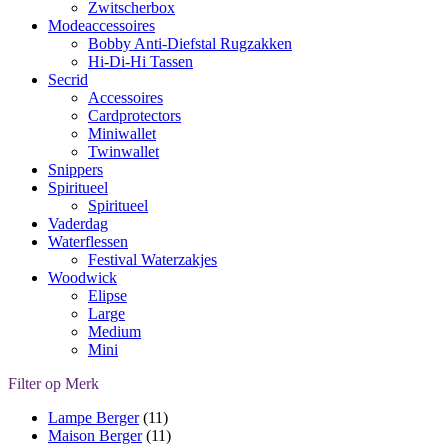
Zwitscherbox
Modeaccessoires
Bobby Anti-Diefstal Rugzakken
Hi-Di-Hi Tassen
Secrid
Accessoires
Cardprotectors
Miniwallet
Twinwallet
Snippers
Spiritueel
Spiritueel
Vaderdag
Waterflessen
Festival Waterzakjes
Woodwick
Elipse
Large
Medium
Mini
Filter op Merk
Lampe Berger
(11)
Maison Berger
(11)