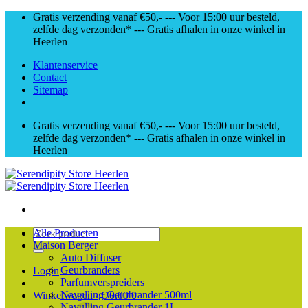
Skip
Gratis verzending vanaf €50,- --- Voor 15:00 uur besteld,
to
zelfde dag verzonden* --- Gratis afhalen in onze winkel in
content
Heerlen
Klantenservice
Contact
Sitemap
Gratis verzending vanaf €50,- --- Voor 15:00 uur besteld,
zelfde dag verzonden* --- Gratis afhalen in onze winkel in
Heerlen
Zoeken
Alle Producten
naar:
Maison Berger
Auto Diffuser
Geurbranders
Login
Parfumverspreiders
Navulling Geurbrander 500ml
Winkelwagen /
€
0,00
0
Navulling Geurbrander 1L