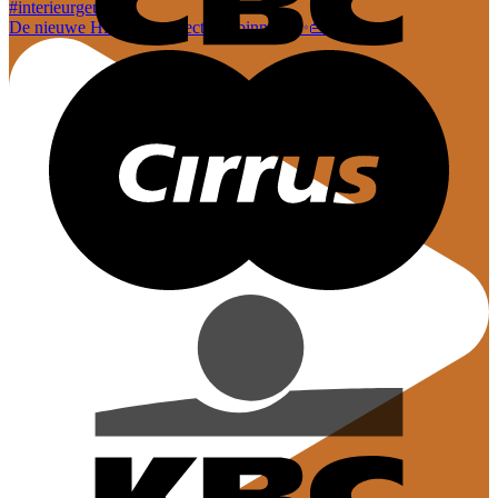
De nieuwe Hi-Di-Hi collectie is binnen! ✨👜 En dez