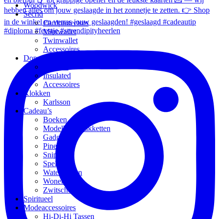
Woodwick
Secrid
Cardprotectors
Miniwallet
Twinwallet
Accessoires
Dopper
Original
Insulated
Accessoires
Klokken
Karlsson
Cadeau’s
Boeken
Modelbouwpakketten
Gadgets
Pineut
Snippers
Spellen
Waterflessen
Wonen
Zwitscherbox
Spiritueel
Modeaccessoires
Hi-Di-Hi Tassen