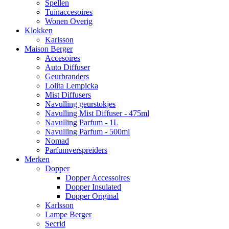
Spellen
Tuinaccesoires
Wonen Overig
Klokken
Karlsson
Maison Berger
Accesoires
Auto Diffuser
Geurbranders
Lolita Lempicka
Mist Diffusers
Navulling geurstokjes
Navulling Mist Diffuser - 475ml
Navulling Parfum - 1L
Navulling Parfum - 500ml
Nomad
Parfumverspreiders
Merken
Dopper
Dopper Accessoires
Dopper Insulated
Dopper Original
Karlsson
Lampe Berger
Secrid