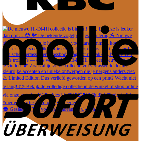
🎓 Geslaagd? Tijd voor een cadeautje! 🥳 Van leuke