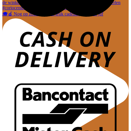
🎓🍎 Nog op zoek naar een leuk cadeautje voor de juf