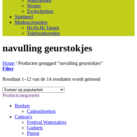
Waterflessen
Wonen
Zwitscherbox
Spiritueel
Modeaccessoires
Hi-Di-Hi Tassen
Telefoonkoorden
navulling geurstokjes
Home
/
Producten getagged “navulling geurstokjes”
Filter
Gesorteerd
Resultaat 1–12 van de 14 resultaten wordt getoond
op
populariteit
Productcategorieën
Boeken
Cadeauboeken
Cadeau's
Festival Waterzakjes
Gadgets
Pineut