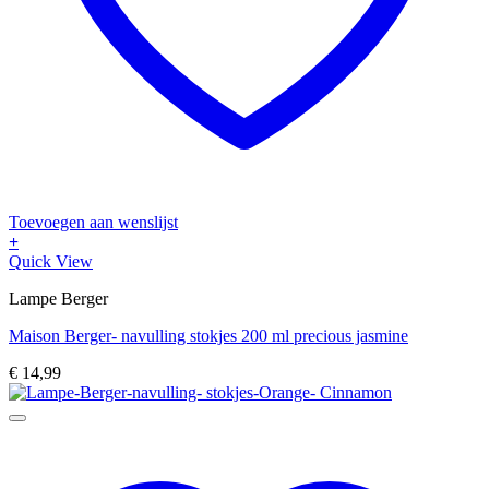
Toevoegen aan wenslijst
+
Quick View
Lampe Berger
Maison Berger- navulling stokjes 200 ml precious jasmine
€
14,99