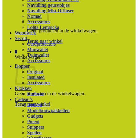
Navulling geurstokjes
Navulling Mist Diffuser
Nomad
Accessoires
Lolita Lempicka
Geen producten in de winkelwagen.
Woodwick
Secrid
Terug naar winkel
Cardprotectors
Miniwallet
0
Twinwallet
Winkelwagen
Accessoires
Dopper
Original
Insulated
Accessoires
Klokken
Geen producten in de winkelwagen.
Karlsson
Cadeau’s
Terug naar winkel
Boeken
Modelbouwpakketten
Gadgets
Pineut
Snippers
Spellen