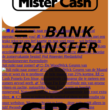
Juli ruikt naar zomer! 🌿🍊 De WoodWick Geuren van