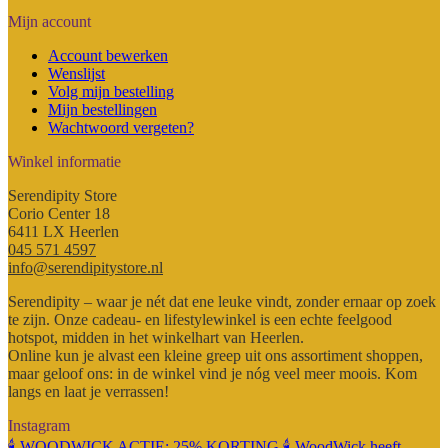
Mijn account
Account bewerken
Wenslijst
Volg mijn bestelling
Mijn bestellingen
Wachtwoord vergeten?
Winkel informatie
Serendipity Store
Corio Center 18
6411 LX Heerlen
045 571 4597
info@serendipitystore.nl
Serendipity – waar je nét dat ene leuke vindt, zonder ernaar op zoek
te zijn. Onze cadeau- en lifestylewinkel is een echte feelgood
hotspot, midden in het winkelhart van Heerlen.
Online kun je alvast een kleine greep uit ons assortiment shoppen,
maar geloof ons: in de winkel vind je nóg veel meer moois. Kom
langs en laat je verrassen!
Instagram
🕯️ WOODWICK ACTIE: 25% KORTING 🕯️ WoodWick heeft