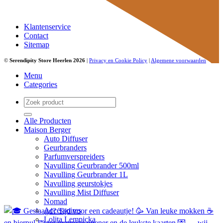
Klantenservice
Contact
Sitemap
©
Serendipity Store Heerlen 2026
|
Privacy en Cookie Policy
|
Algemene voorwaarden
Menu
Categories
Zoeken
naar:
Alle Producten
Maison Berger
Auto Diffuser
Geurbranders
Parfumverspreiders
Navulling Geurbrander 500ml
Navulling Geurbrander 1L
Navulling geurstokjes
Navulling Mist Diffuser
Nomad
Accessoires
Lolita Lempicka