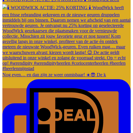
Nog even… en dan zijn ze weer onmisbaar! ☀️😎 De k