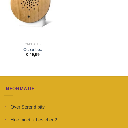
CADEAU'S
Oceanbox
€
49,99
INFORMATIE
Over Serendipity
Hoe moet ik bestellen?