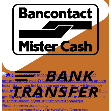
Juli ruikt naar zomer! 🌿🍊 De WoodWick Geuren van