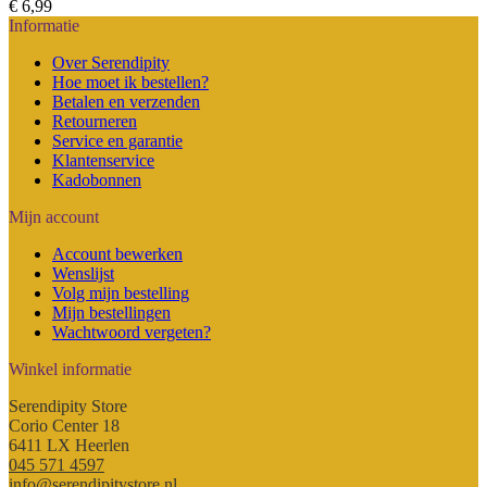
€
6,99
Informatie
Over Serendipity
Hoe moet ik bestellen?
Betalen en verzenden
Retourneren
Service en garantie
Klantenservice
Kadobonnen
Mijn account
Account bewerken
Wenslijst
Volg mijn bestelling
Mijn bestellingen
Wachtwoord vergeten?
Winkel informatie
Serendipity Store
Corio Center 18
6411 LX Heerlen
045 571 4597
info@serendipitystore.nl