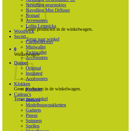
Navulling geurstokjes
Navulling Mist Diffuser
Nomad
Accessoires
Lolita Lempicka
Geen producten in de winkelwagen.
Woodwick
Secrid
Terug naar winkel
Cardprotectors
Miniwallet
0
Twinwallet
Winkelwagen
Accessoires
Dopper
Original
Insulated
Accessoires
Klokken
Geen producten in de winkelwagen.
Karlsson
Cadeau’s
Terug naar winkel
Boeken
Modelbouwpakketten
Gadgets
Pineut
Snippers
Spellen