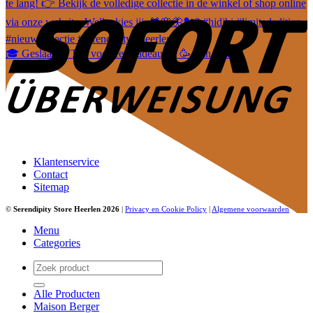
🎓 Geslaagd? Tijd voor een cadeautje! 🥳 Van leuke
Klantenservice
Contact
Sitemap
©
Serendipity Store Heerlen 2026
|
Privacy en Cookie Policy
|
Algemene voorwaarden
Menu
Categories
Zoeken
naar:
Alle Producten
Maison Berger