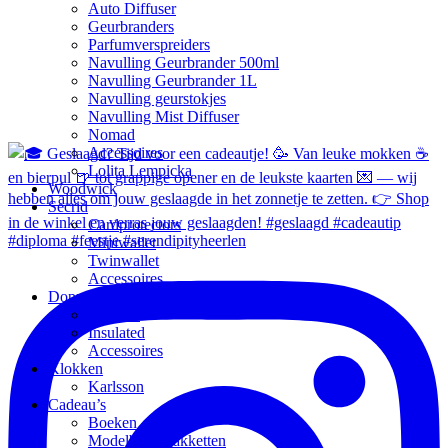
Auto Diffuser
Geurbranders
Parfumverspreiders
Navulling Geurbrander 500ml
Navulling Geurbrander 1L
Navulling geurstokjes
Navulling Mist Diffuser
Nomad
Accessoires
Lolita Lempicka
Woodwick
Secrid
Cardprotectors
Miniwallet
Twinwallet
Accessoires
Dopper
Original
Insulated
Accessoires
Klokken
Karlsson
Cadeau’s
Boeken
Modelbouwpakketten