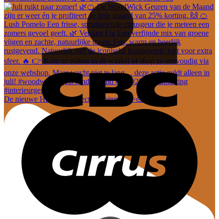
De nieuwe Hi-Di-Hi collectie is binnen! ✨👜 En dez