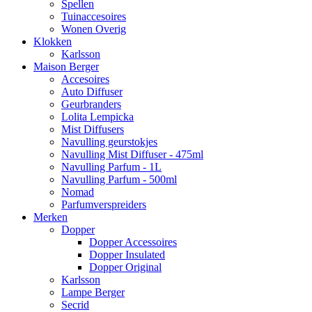
Spellen
Tuinaccesoires
Wonen Overig
Klokken
Karlsson
Maison Berger
Accesoires
Auto Diffuser
Geurbranders
Lolita Lempicka
Mist Diffusers
Navulling geurstokjes
Navulling Mist Diffuser - 475ml
Navulling Parfum - 1L
Navulling Parfum - 500ml
Nomad
Parfumverspreiders
Merken
Dopper
Dopper Accessoires
Dopper Insulated
Dopper Original
Karlsson
Lampe Berger
Secrid