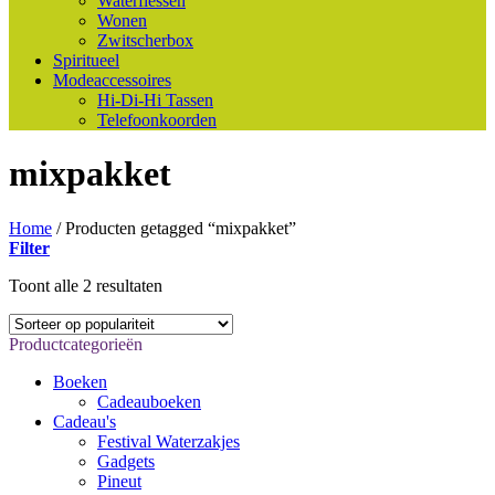
Waterflessen
Wonen
Zwitscherbox
Spiritueel
Modeaccessoires
Hi-Di-Hi Tassen
Telefoonkoorden
mixpakket
Home
/
Producten getagged “mixpakket”
Filter
Gesorteerd
Toont alle 2 resultaten
op
populariteit
Productcategorieën
Boeken
Cadeauboeken
Cadeau's
Festival Waterzakjes
Gadgets
Pineut