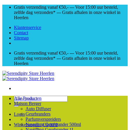
Skip
Gratis verzending vanaf €50,- --- Voor 15:00 uur besteld,
to
zelfde dag verzonden* --- Gratis afhalen in onze winkel in
content
Heerlen
Klantenservice
Contact
Sitemap
Gratis verzending vanaf €50,- --- Voor 15:00 uur besteld,
zelfde dag verzonden* --- Gratis afhalen in onze winkel in
Heerlen
Zoeken
Alle Producten
naar:
Maison Berger
Auto Diffuser
Geurbranders
Login
Parfumverspreiders
Navulling Geurbrander 500ml
Winkelwagen /
€
0,00
0
Navulling Geurbrander 1L