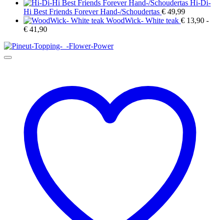
Hi-Di-
Hi Best Friends Forever Hand-/Schoudertas
€
49,99
WoodWick- White teak
€
13,90
-
Prijsklasse:
€
41,90
€ 13,90
tot
€ 41,90