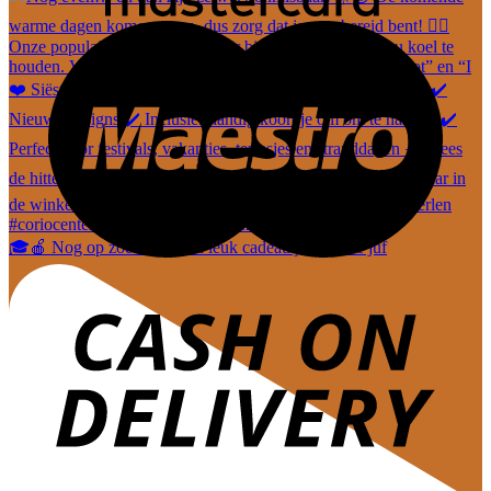
🎓🍎 Nog op zoek naar een leuk cadeautje voor de juf