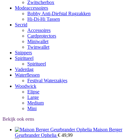
Zwitscherbox
Modeaccessoires
Bobby Anti-Diefstal Rugzakken
Hi-Di-Hi Tassen
Secrid
Accessoires
Cardprotectors
Miniwallet
Twinwallet
Snippers
Spiritueel
Spiritueel
Vaderdag
Waterflessen
Festival Waterzakjes
Woodwick
Elipse
Large
Medium
Mini
Bekijk ook eens
Maison Berger
Geurbrander Ophelia
€
49,99