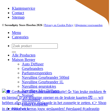
Klantenservice
Contact
Sitemap
©
Serendipity Store Heerlen 2026
|
Privacy en Cookie Policy
|
Algemene voorwaarden
Menu
Categories
Zoeken
naar:
Alle Producten
Maison Berger
Auto Diffuser
Geurbranders
Parfumverspreiders
Navulling Geurbrander 500ml
Navulling Geurbrander 1L
Navulling geurstokjes
Navulling Mist Diffuser
Nomad
Accessoires
Lolita Lempicka
Woodwick