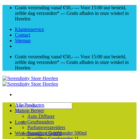
Skip
Gratis verzending vanaf €50,- --- Voor 15:00 uur besteld,
to
zelfde dag verzonden* --- Gratis afhalen in onze winkel in
content
Heerlen
Klantenservice
Contact
Sitemap
Gratis verzending vanaf €50,- --- Voor 15:00 uur besteld,
zelfde dag verzonden* --- Gratis afhalen in onze winkel in
Heerlen
Zoeken
Alle Producten
naar:
Maison Berger
Auto Diffuser
Geurbranders
Login
Parfumverspreiders
Navulling Geurbrander 500ml
Winkelwagen /
€
0,00
0
Navulling Geurbrander 1L