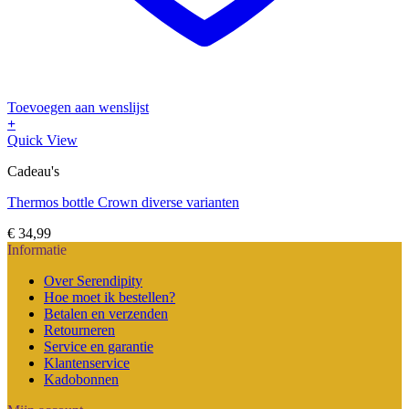
Toevoegen aan wenslijst
+
Dit
Quick View
product
Cadeau's
heeft
meerdere
Thermos bottle Crown diverse varianten
variaties.
Deze
€
34,99
optie
Informatie
kan
gekozen
Over Serendipity
worden
Hoe moet ik bestellen?
op
Betalen en verzenden
de
Retourneren
productpagina
Service en garantie
Klantenservice
Kadobonnen