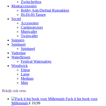
Zwitscherbox
Modeaccessoires
Bobby Anti-Diefstal Rugzakken
Hi-Di-Hi Tassen
Secrid
Accessoires
Cardprotectors
Miniwallet
Twinwallet
Snippers
Spiritueel
Spiritueel
Vaderdag
Waterflessen
Festival Waterzakjes
Woodwick
Elipse
Large
Medium
Mini
Bekijk ook eens
Fuck it list book voor
Millennials
€
10,99