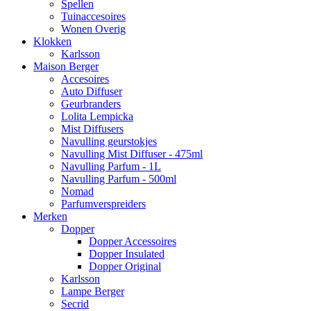
Spellen
Tuinaccesoires
Wonen Overig
Klokken
Karlsson
Maison Berger
Accesoires
Auto Diffuser
Geurbranders
Lolita Lempicka
Mist Diffusers
Navulling geurstokjes
Navulling Mist Diffuser - 475ml
Navulling Parfum - 1L
Navulling Parfum - 500ml
Nomad
Parfumverspreiders
Merken
Dopper
Dopper Accessoires
Dopper Insulated
Dopper Original
Karlsson
Lampe Berger
Secrid