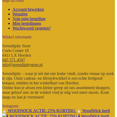
Mijn account
Account bewerken
Wenslijst
Volg mijn bestelling
Mijn bestellingen
Wachtwoord vergeten?
Winkel informatie
Serendipity Store
Corio Center 18
6411 LX Heerlen
045 571 4597
info@serendipitystore.nl
Serendipity – waar je nét dat ene leuke vindt, zonder ernaar op zoek
te zijn. Onze cadeau- en lifestylewinkel is een echte feelgood
hotspot, midden in het winkelhart van Heerlen.
Online kun je alvast een kleine greep uit ons assortiment shoppen,
maar geloof ons: in de winkel vind je nóg veel meer moois. Kom
langs en laat je verrassen!
Instagram
WOODWICK ACTIE: 25% KORTING
WoodWick heeft