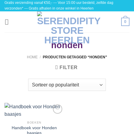
Gratis verzending vanaf €50,- --- Voor 15:00 uur besteld, zelfde dag
Skip
verzonden* --- Gratis afhalen in onze winkel in Heerlen
to
content
0
honden
HOME
/
PRODUCTEN GETAGGED “HONDEN”
FILTER
Toevoegen
aan
BOEKEN
wenslijst
Handboek voor Honden
baasjes