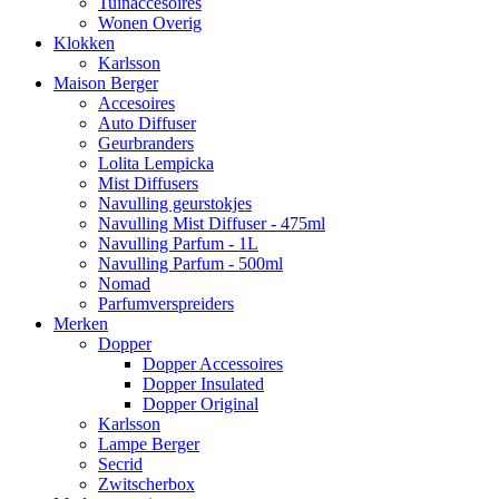
Tuinaccesoires
Wonen Overig
Klokken
Karlsson
Maison Berger
Accesoires
Auto Diffuser
Geurbranders
Lolita Lempicka
Mist Diffusers
Navulling geurstokjes
Navulling Mist Diffuser - 475ml
Navulling Parfum - 1L
Navulling Parfum - 500ml
Nomad
Parfumverspreiders
Merken
Dopper
Dopper Accessoires
Dopper Insulated
Dopper Original
Karlsson
Lampe Berger
Secrid
Zwitscherbox