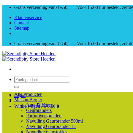
Skip
Gratis verzending vanaf €50,- --- Voor 15:00 uur besteld, zelfd
to
Klantenservice
content
Contact
Sitemap
Gratis verzending vanaf €50,- --- Voor 15:00 uur besteld, zelfd
Zoeken
naar:
Alle Producten
Login
Maison Berger
Auto Diffuser
Winkelwagen /
€
0,00
0
Geurbranders
Parfumverspreiders
Navulling Geurbrander 500ml
Navulling Geurbrander 1L
Navulling geurstokjes