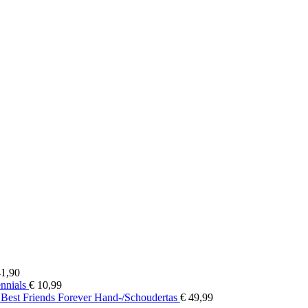
Prijsklasse:
1,90
€ 13,90
ennials
€
10,99
tot
 Best Friends Forever Hand-/Schoudertas
€
49,99