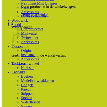
Navulling Mist Diffuser
Geen producten in de winkelwagen.
Nomad
Accessoires
Terug naar winkel
Lolita Lempicka
Woodwick
0
Secrid
Winkelwagen
Cardprotectors
Miniwallet
Twinwallet
Accessoires
Dopper
Original
Insulated
Geen producten in de winkelwagen.
Accessoires
Terug naar winkel
Klokken
Karlsson
Cadeau’s
Boeken
Modelbouwpakketten
Gadgets
Pineut
Snippers
Spellen
Waterflessen
Wonen