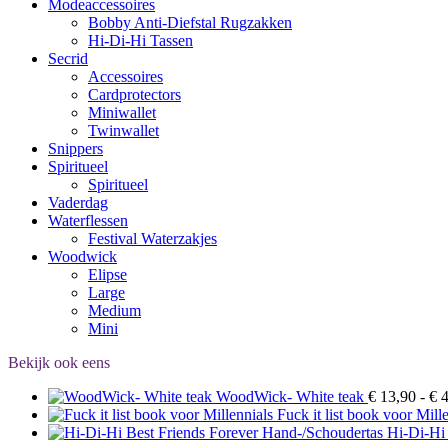
Modeaccessoires
Bobby Anti-Diefstal Rugzakken
Hi-Di-Hi Tassen
Secrid
Accessoires
Cardprotectors
Miniwallet
Twinwallet
Snippers
Spiritueel
Spiritueel
Vaderdag
Waterflessen
Festival Waterzakjes
Woodwick
Elipse
Large
Medium
Mini
Bekijk ook eens
WoodWick- White teak
€
13,90
-
€
4
Fuck it list book voor Mill
Hi-Di-Hi