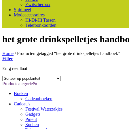
Zwitscherbox
Spiritueel
Modeaccessoires
Hi-Di-Hi Tassen
Telefoonkoorden
het grote drinkspelletjes handb
Home
/
Producten getagged “het grote drinkspelletjes handboek”
Filter
Enig resultaat
Productcategorieën
Boeken
Cadeauboeken
Cadeau's
Festival Waterzakjes
Gadgets
Pineut
Spellen