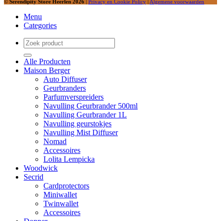
©
Serendipity Store Heerlen 2026
|
Privacy en Cookie Policy
|
Algemene voorwaarden
Menu
Categories
Zoeken
naar:
Alle Producten
Maison Berger
Auto Diffuser
Geurbranders
Parfumverspreiders
Navulling Geurbrander 500ml
Navulling Geurbrander 1L
Navulling geurstokjes
Navulling Mist Diffuser
Nomad
Accessoires
Lolita Lempicka
Woodwick
Secrid
Cardprotectors
Miniwallet
Twinwallet
Accessoires