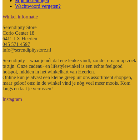
Mijn bestellingen
Wachtwoord vergeten?
Winkel informatie
Serendipity Store
Corio Center 18
6411 LX Heerlen
045 571 4597
info@serendipitystore.nl
Serendipity – waar je nét dat ene leuke vindt, zonder ernaar op zoek
te zijn. Onze cadeau- en lifestylewinkel is een echte feelgood
hotspot, midden in het winkelhart van Heerlen.
Online kun je alvast een kleine greep uit ons assortiment shoppen,
maar geloof ons: in de winkel vind je nóg veel meer moois. Kom
langs en laat je verrassen!
Instagram