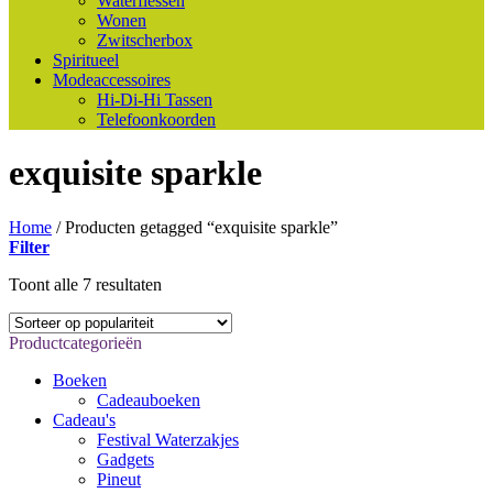
Waterflessen
Wonen
Zwitscherbox
Spiritueel
Modeaccessoires
Hi-Di-Hi Tassen
Telefoonkoorden
exquisite sparkle
Home
/
Producten getagged “exquisite sparkle”
Filter
Gesorteerd
Toont alle 7 resultaten
op
populariteit
Productcategorieën
Boeken
Cadeauboeken
Cadeau's
Festival Waterzakjes
Gadgets
Pineut