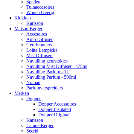
Spellen
Tuinaccesoires
Wonen Overig
Klokken
Karlsson
Maison Berger
Accesoires
Auto Diffuser
Geurbranders
Lolita Lempicka
Mist Diffusers
Navulling geurstokjes
Navulling Mist Diffuser - 475ml
Navulling Parfum - 1L
Navulling Parfum - 500ml
Nomad
Parfumverspreiders
Merken
Dopper
Dopper Accessoires
Dopper Insulated
Dopper Original
Karlsson
Lampe Berger
Secrid