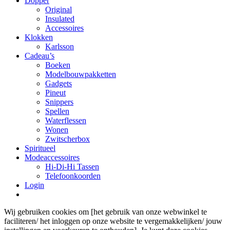
Dopper
Original
Insulated
Accessoires
Klokken
Karlsson
Cadeau’s
Boeken
Modelbouwpakketten
Gadgets
Pineut
Snippers
Spellen
Waterflessen
Wonen
Zwitscherbox
Spiritueel
Modeaccessoires
Hi-Di-Hi Tassen
Telefoonkoorden
Login
Wij gebruiken cookies om [het gebruik van onze webwinkel te
faciliteren/ het inloggen op onze website te vergemakkelijken/ jouw