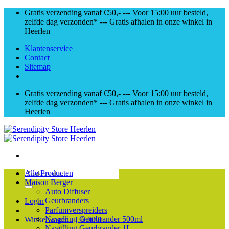
Skip
Gratis verzending vanaf €50,- --- Voor 15:00 uur besteld,
to
zelfde dag verzonden* --- Gratis afhalen in onze winkel in
content
Heerlen
Klantenservice
Contact
Sitemap
Gratis verzending vanaf €50,- --- Voor 15:00 uur besteld,
zelfde dag verzonden* --- Gratis afhalen in onze winkel in
Heerlen
Zoeken
Alle Producten
naar:
Maison Berger
Auto Diffuser
Geurbranders
Login
Parfumverspreiders
Navulling Geurbrander 500ml
Winkelwagen /
€
0,00
0
Navulling Geurbrander 1L