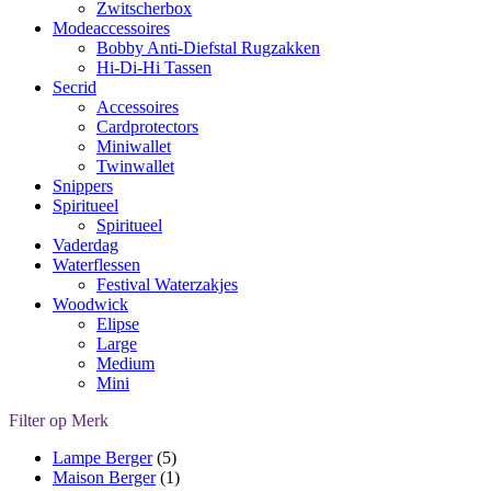
Zwitscherbox
Modeaccessoires
Bobby Anti-Diefstal Rugzakken
Hi-Di-Hi Tassen
Secrid
Accessoires
Cardprotectors
Miniwallet
Twinwallet
Snippers
Spiritueel
Spiritueel
Vaderdag
Waterflessen
Festival Waterzakjes
Woodwick
Elipse
Large
Medium
Mini
Filter op Merk
Lampe Berger
(5)
Maison Berger
(1)