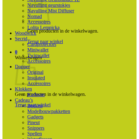
Navulling geurstokjes
Navulling Mist Diffuser
Nomad
Accessoires
Lolita Lempicka
Geen producten in de winkelwagen.
Woodwick
Secrid
Terug naar winkel
Cardprotectors
Miniwallet
0
Twinwallet
Winkelwagen
Accessoires
Dopper
Original
Insulated
Accessoires
Klokken
Geen producten in de winkelwagen.
Karlsson
Cadeau’s
Terug naar winkel
Boeken
Modelbouwpakketten
Gadgets
Pineut
Snippers
Spellen