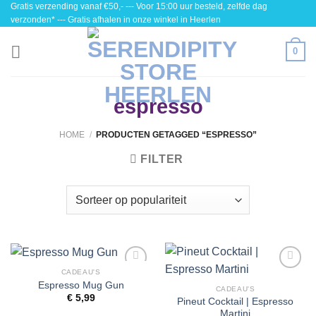
Gratis verzending vanaf €50,- --- Voor 15:00 uur besteld, zelfde dag
Skip
verzonden* --- Gratis afhalen in onze winkel in Heerlen
to
content
0
espresso
HOME
/
PRODUCTEN GETAGGED “ESPRESSO”
FILTER
CADEAU'S
Toevoegen
Toevoegen
Espresso Mug Gun
aan
aan
CADEAU'S
€
5,99
wenslijst
wenslijst
Pineut Cocktail | Espresso
Martini