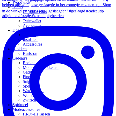
Woodwick
Secrid
Cardprotectors
Miniwallet
Twinwallet
Accessoires
Dopper
Original
Insulated
Accessoires
Klokken
Karlsson
Cadeau’s
Boeken
Modelbouwpakketten
Gadgets
Pineut
Snippers
Spellen
Waterflessen
Wonen
Zwitscherbox
Spiritueel
Modeaccessoires
Hi-Di-Hi Tassen