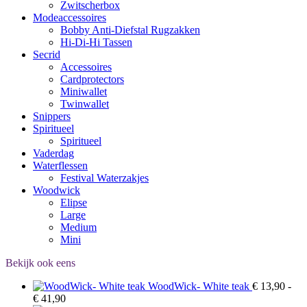
Zwitscherbox
Modeaccessoires
Bobby Anti-Diefstal Rugzakken
Hi-Di-Hi Tassen
Secrid
Accessoires
Cardprotectors
Miniwallet
Twinwallet
Snippers
Spiritueel
Spiritueel
Vaderdag
Waterflessen
Festival Waterzakjes
Woodwick
Elipse
Large
Medium
Mini
Bekijk ook eens
WoodWick- White teak
€
13,90
-
Prijsklasse:
€
41,90