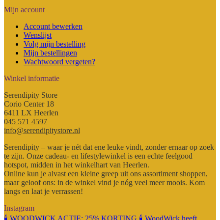
Mijn account
Account bewerken
Wenslijst
Volg mijn bestelling
Mijn bestellingen
Wachtwoord vergeten?
Winkel informatie
Serendipity Store
Corio Center 18
6411 LX Heerlen
045 571 4597
info@serendipitystore.nl
Serendipity – waar je nét dat ene leuke vindt, zonder ernaar op zoek
te zijn. Onze cadeau- en lifestylewinkel is een echte feelgood
hotspot, midden in het winkelhart van Heerlen.
Online kun je alvast een kleine greep uit ons assortiment shoppen,
maar geloof ons: in de winkel vind je nóg veel meer moois. Kom
langs en laat je verrassen!
Instagram
🕯️ WOODWICK ACTIE: 25% KORTING 🕯️ WoodWick heeft