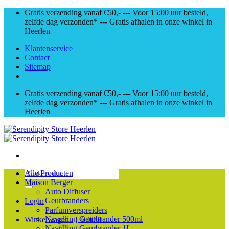
Skip
Gratis verzending vanaf €50,- --- Voor 15:00 uur besteld,
to
zelfde dag verzonden* --- Gratis afhalen in onze winkel in
content
Heerlen
Klantenservice
Contact
Sitemap
Gratis verzending vanaf €50,- --- Voor 15:00 uur besteld,
zelfde dag verzonden* --- Gratis afhalen in onze winkel in
Heerlen
Zoeken
Alle Producten
naar:
Maison Berger
Auto Diffuser
Geurbranders
Login
Parfumverspreiders
Navulling Geurbrander 500ml
Winkelwagen /
€
0,00
0
Navulling Geurbrander 1L