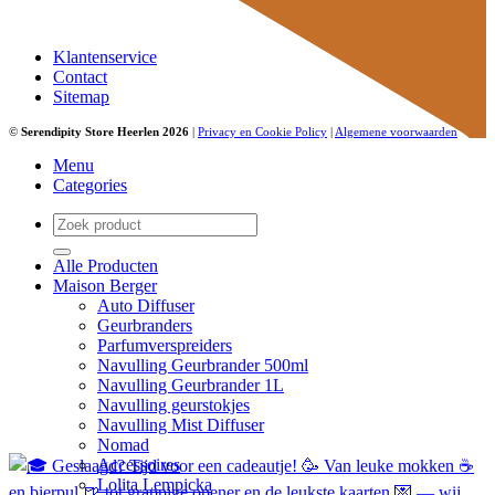
Klantenservice
Contact
Sitemap
©
Serendipity Store Heerlen 2026
|
Privacy en Cookie Policy
|
Algemene voorwaarden
Menu
Categories
Zoeken
naar:
Alle Producten
Maison Berger
Auto Diffuser
Geurbranders
Parfumverspreiders
Navulling Geurbrander 500ml
Navulling Geurbrander 1L
Navulling geurstokjes
Navulling Mist Diffuser
Nomad
Accessoires
Lolita Lempicka