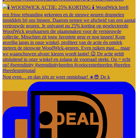
Nog even… en dan zijn ze weer onmisbaar! ☀️😎 De k