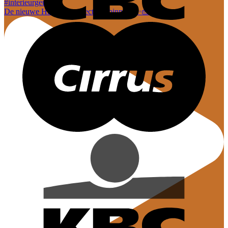
De nieuwe Hi-Di-Hi collectie is binnen! ✨👜 En dez