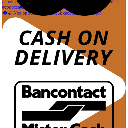
🎓🍎 Nog op zoek naar een leuk cadeautje voor de juf