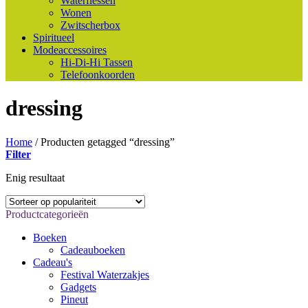
Waterflessen
Wonen
Zwitscherbox
Spiritueel
Modeaccessoires
Hi-Di-Hi Tassen
Telefoonkoorden
dressing
Home
/
Producten getagged “dressing”
Filter
Enig resultaat
Productcategorieën
Boeken
Cadeauboeken
Cadeau's
Festival Waterzakjes
Gadgets
Pineut