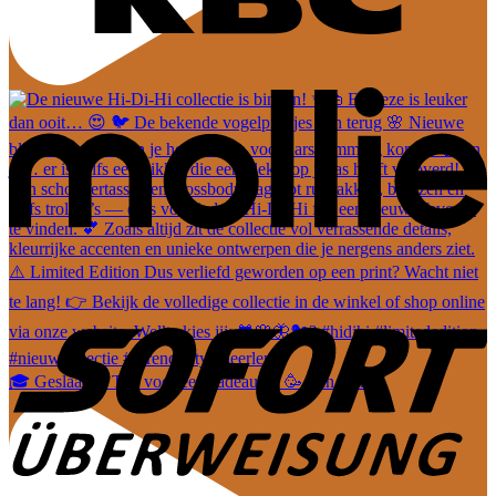
🎓 Geslaagd? Tijd voor een cadeautje! 🥳 Van leuke