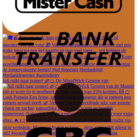
Juli ruikt naar zomer! 🌿🍊 De WoodWick Geuren van