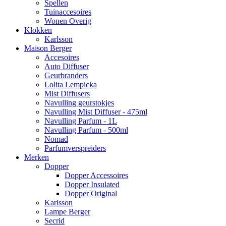
Spellen
Tuinaccesoires
Wonen Overig
Klokken
Karlsson
Maison Berger
Accesoires
Auto Diffuser
Geurbranders
Lolita Lempicka
Mist Diffusers
Navulling geurstokjes
Navulling Mist Diffuser - 475ml
Navulling Parfum - 1L
Navulling Parfum - 500ml
Nomad
Parfumverspreiders
Merken
Dopper
Dopper Accessoires
Dopper Insulated
Dopper Original
Karlsson
Lampe Berger
Secrid