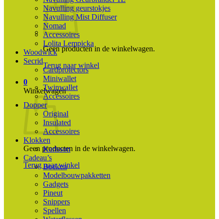
Navulling geurstokjes
Navulling Mist Diffuser
Nomad
Accessoires
Lolita Lempicka
Geen producten in de winkelwagen.
Woodwick
Secrid
Terug naar winkel
Cardprotectors
Miniwallet
0
Twinwallet
Winkelwagen
Accessoires
Dopper
Original
Insulated
Accessoires
Klokken
Geen producten in de winkelwagen.
Karlsson
Cadeau’s
Terug naar winkel
Boeken
Modelbouwpakketten
Gadgets
Pineut
Snippers
Spellen