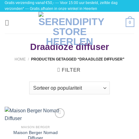
Gratis verzending vanaf €50,- --- Voor 15:00 uur besteld, zelfde dag
Skip
verzonden* --- Gratis afhalen in onze winkel in Heerlen
to
content
0
Draadloze diffuser
HOME
/
PRODUCTEN GETAGGED “DRAADLOZE DIFFUSER”
FILTER
Toevoegen
aan
MAISON BERGER
wenslijst
Maison Berger Nomad
Diffuser