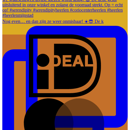
Nog even… en dan zijn ze weer onmisbaar! ☀️😎 De k