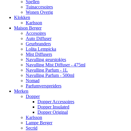
Spellen
Tuinaccesoires
Wonen Overig
Klokken
Karlsson
Maison Berger
Accesoires
Auto Diffuser
Geurbranders
Lolita Lempicka
Mist Diffusers
Navulling geurstokjes
Navulling Mist Diffuser - 475ml
Navulling Parfum - 1L
Navulling Parfum - 500ml
Nomad
Parfumverspreiders
Merken
Dopper
Dopper Accessoires
Dopper Insulated
Dopper Original
Karlsson
Lampe Berger
Secrid