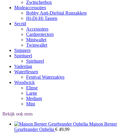
Zwitscherbox
Modeaccessoires
Bobby Anti-Diefstal Rugzakken
Hi-Di-Hi Tassen
Secrid
Accessoires
Cardprotectors
Miniwallet
Twinwallet
Snippers
Spiritueel
Spiritueel
Vaderdag
Waterflessen
Festival Waterzakjes
Woodwick
Elipse
Large
Medium
Mini
Bekijk ook eens
Maison Berger
Geurbrander Ophelia
€
49,99