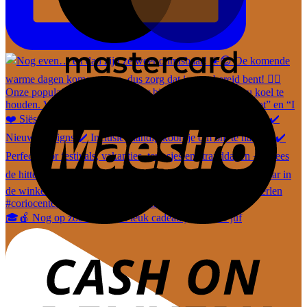
🎓🍎 Nog op zoek naar een leuk cadeautje voor de juf