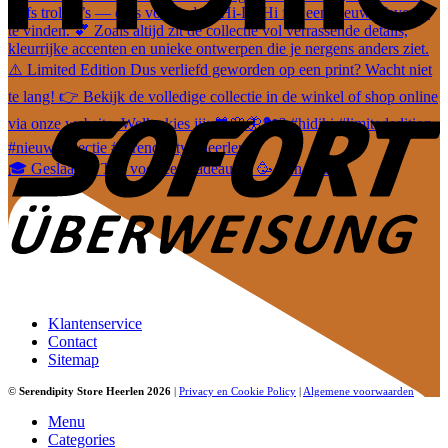
🎓 Geslaagd? Tijd voor een cadeautje! 🥳 Van leuke
Klantenservice
Contact
Sitemap
©
Serendipity Store Heerlen 2026
|
Privacy en Cookie Policy
|
Algemene voorwaarden
Menu
Categories