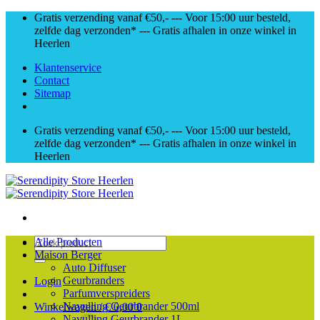
Skip
Gratis verzending vanaf €50,- --- Voor 15:00 uur besteld,
to
zelfde dag verzonden* --- Gratis afhalen in onze winkel in
content
Heerlen
Klantenservice
Contact
Sitemap
Gratis verzending vanaf €50,- --- Voor 15:00 uur besteld,
zelfde dag verzonden* --- Gratis afhalen in onze winkel in
Heerlen
Zoeken
Alle Producten
naar:
Maison Berger
Auto Diffuser
Geurbranders
Login
Parfumverspreiders
Navulling Geurbrander 500ml
Winkelwagen /
€
0,00
0
Navulling Geurbrander 1L