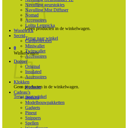
Navulling geurstokjes
Navulling Mist Diffuser
Nomad
Accessoires
Lolita Lempicka
Geen producten in de winkelwagen.
Woodwick
Secrid
Terug naar winkel
Cardprotectors
Miniwallet
0
Twinwallet
Winkelwagen
Accessoires
Dopper
Original
Insulated
Accessoires
Klokken
Geen producten in de winkelwagen.
Karlsson
Cadeau’s
Terug naar winkel
Boeken
Modelbouwpakketten
Gadgets
Pineut
Snippers
Spellen