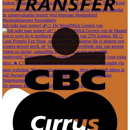
Juli ruikt naar zomer! 🌿🍊 De WoodWick Geuren van
De nieuwe Hi-Di-Hi collectie is binnen! ✨👜 En dez