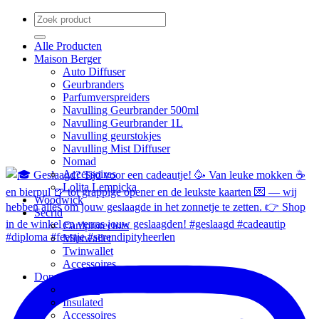
Zoeken
naar:
Alle Producten
Maison Berger
Auto Diffuser
Geurbranders
Parfumverspreiders
Navulling Geurbrander 500ml
Navulling Geurbrander 1L
Navulling geurstokjes
Navulling Mist Diffuser
Nomad
Accessoires
Lolita Lempicka
Woodwick
Secrid
Cardprotectors
Miniwallet
Twinwallet
Accessoires
Dopper
Original
Insulated
Accessoires