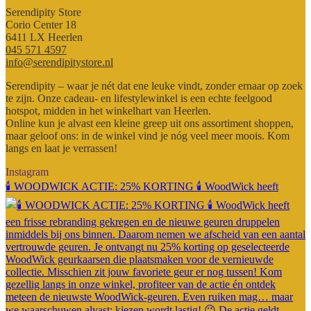
Serendipity Store
Corio Center 18
6411 LX Heerlen
045 571 4597
info@serendipitystore.nl
Serendipity – waar je nét dat ene leuke vindt, zonder ernaar op zoek
te zijn. Onze cadeau- en lifestylewinkel is een echte feelgood
hotspot, midden in het winkelhart van Heerlen.
Online kun je alvast een kleine greep uit ons assortiment shoppen,
maar geloof ons: in de winkel vind je nóg veel meer moois. Kom
langs en laat je verrassen!
Instagram
🕯️ WOODWICK ACTIE: 25% KORTING 🕯️ WoodWick heeft