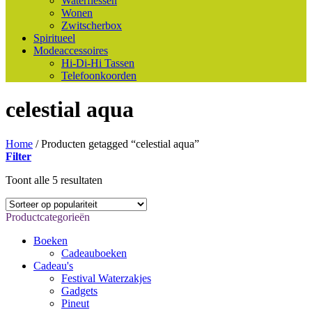
Waterflessen
Wonen
Zwitscherbox
Spiritueel
Modeaccessoires
Hi-Di-Hi Tassen
Telefoonkoorden
celestial aqua
Home
/
Producten getagged “celestial aqua”
Filter
Gesorteerd
Toont alle 5 resultaten
op
populariteit
Productcategorieën
Boeken
Cadeauboeken
Cadeau's
Festival Waterzakjes
Gadgets
Pineut