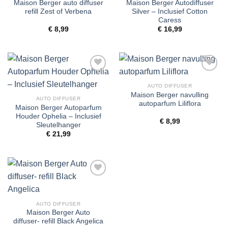
Maison Berger auto diffuser
Maison Berger Autodiffuser
refill Zest of Verbena
Silver – Inclusief Cotton
Caress
€
8,99
€
16,99
Toevoegen
Toevoegen
aan
aan
AUTO DIFFUSER
wenslijst
wenslijst
Maison Berger navulling
AUTO DIFFUSER
autoparfum Liliflora
Maison Berger Autoparfum
Houder Ophelia – Inclusief
€
8,99
Sleutelhanger
€
21,99
Toevoegen
aan
wenslijst
AUTO DIFFUSER
Maison Berger Auto
diffuser- refill Black Angelica