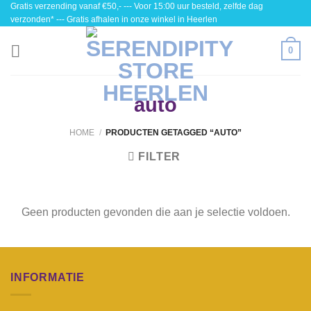
Gratis verzending vanaf €50,- --- Voor 15:00 uur besteld, zelfde dag
Skip
verzonden* --- Gratis afhalen in onze winkel in Heerlen
to
content
0
auto
HOME
/
PRODUCTEN GETAGGED “AUTO”
FILTER
Geen producten gevonden die aan je selectie voldoen.
INFORMATIE